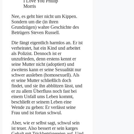
I Love You Phillip
Morris
Nee, es geht hier nicht um Kippen.
Sondern um die (in ihren
Grundzügen) wahre Geschichte des
Betrügers Steven Russell.
Die fängt eigentlich harmlos an. Er ist
verheiratet, hat ein Kind und arbeitet
als Polizist. Dennoch ist er
unzufrieden, denn erstens kennt er
seine Mutter nicht (adoptiert) und
zweitens kann er seine Sexualität nur
schwer ausleben (homosexuell). Als
er seine Mutter schließlich doch
findet, und sie ihn abblitzen lässt, und
er zu allem Überfluss noch fast bei
einem Unfall ums Leben kommt,
beschließt er seinem Leben eine
Wende zu geben: Er verlässt seine
Frau und ist fortan schwul.
Aber, wie er selbst sagt, schwul sein
ist teuer. Also bessert er sein karges
Gehalt mit Trickbetrügereien auf. Und