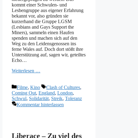
kommt einer Schwulen- und
Lesbengruppe aus eigener Erfahrung
bekannt vor, also gründen sie
kurzerhand die Gruppe LGSM
(Lesbians and Gays Support the
Miners), sammeln einen Haufen
spenden und machen sich auf den
Weg zu den Leidensgenossen ins
ferne Wales auf. Doch dort stößt ihre
Unterstützung auf, sagen wir, geteiltes
Echo…
Weiterlesen …
Kategorien
Schlagwörter
Filme
,
Kino
Clash of Cultures
,
Coming Out
,
England
,
London
,
Schwul
,
Solidarität
,
Streik
,
Toleranz
Kommentar hinterlassen
Liberace – Zu viel des