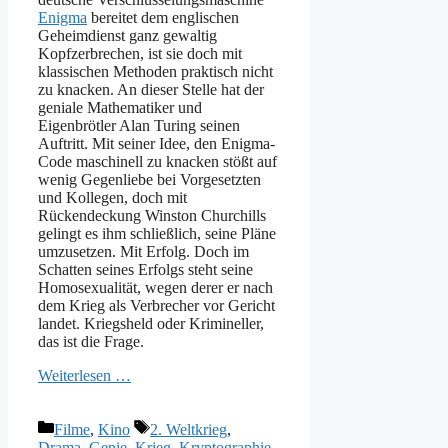
Enigma
bereitet dem englischen
Geheimdienst ganz gewaltig
Kopfzerbrechen, ist sie doch mit
klassischen Methoden praktisch nicht
zu knacken. An dieser Stelle hat der
geniale Mathematiker und
Eigenbrötler Alan Turing seinen
Auftritt. Mit seiner Idee, den Enigma-
Code maschinell zu knacken stößt auf
wenig Gegenliebe bei Vorgesetzten
und Kollegen, doch mit
Rückendeckung Winston Churchills
gelingt es ihm schließlich, seine Pläne
umzusetzen. Mit Erfolg. Doch im
Schatten seines Erfolgs steht seine
Homosexualität, wegen derer er nach
dem Krieg als Verbrecher vor Gericht
landet. Kriegsheld oder Krimineller,
das ist die Frage.
Weiterlesen …
Kategorien
Schlagwörter
Filme
,
Kino
2. Weltkrieg
,
Drama
,
Genie
,
Krieg
,
Kryptographie
,