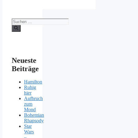
Suchen
nach:
Neueste
Beiträge
Hamilton
Ruhig
hier
Aufbruch
zum
Mond
Bohemian
Rhapsody
Star
Wars
–