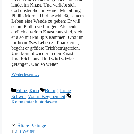
landet im Knast. Und verliebt sich
dort unsterblich in seinen Mithäftling
Phillip Morris. Und beschließt, seinem
Leben eine Wende zu geben: Er will
es mit Phillip verbringen. Als beide
endlich aus dem Knast raus sind, zieht
er also mit Phillip zusammen. Und um
ihr luxuriöses Leben zu finanzieren,
begeht er größere Trickbetrügereien.
Und kommt wieder in den Knast.
Und bricht aus. Und wird wieder
gefangen. Und so weiter.
Weiterlesen …
Kategorien
Schlagwörter
Filme
,
Kino
Betrug
,
Liebe
,
Schwul
,
Wahre Begebenheit
Kommentar hinterlassen
Ältere Beiträge
Seite
Seite
Seite
1
2
3
Weiter
→