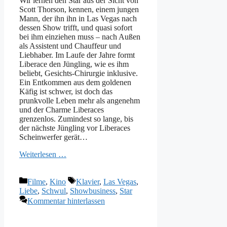
Wir lernen den Star aus der Sicht von
Scott Thorson, kennen, einem jungen
Mann, der ihn ihn in Las Vegas nach
dessen Show trifft, und quasi sofort
bei ihm einziehen muss – nach Außen
als Assistent und Chauffeur und
Liebhaber. Im Laufe der Jahre formt
Liberace den Jüngling, wie es ihm
beliebt, Gesichts-Chirurgie inklusive.
Ein Entkommen aus dem goldenen
Käfig ist schwer, ist doch das
prunkvolle Leben mehr als angenehm
und der Charme Liberaces
grenzenlos. Zumindest so lange, bis
der nächste Jüngling vor Liberaces
Scheinwerfer gerät…
Weiterlesen …
Kategorien
Schlagwörter
Filme
,
Kino
Klavier
,
Las Vegas
,
Liebe
,
Schwul
,
Showbusiness
,
Star
Kommentar hinterlassen