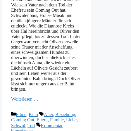
Wie sein Vater nach dem Tod der
Ehefrau sein Coming Out hat,
Schwulenbars, House Musik und
deutlich jüngere Männer für sich
entdeckt. Wie die Diagnose Krebs
über Hal hereinbricht und Oliver den
Vater pflegt, bis zu dessen Tod. In der
Gegenwart versucht Oliver derweile
seine Trauer mit der Anschaffung
eines schweigsamen Hundes zu
überwinden, doch schließlich ist es
die hübsch Anna, die wieder ein
Lächeln auf Olivers Gesicht zaubert
und sein Leben weiter aus der
gewohnten Bahn bringt. Doch Oliver
lässt sich nur ungern aus der Bahn
bringen.
Weiterlesen …
Kategorien
Schlagwörter
Filme
,
Kino
Alter
,
Beziehung
,
Coming Out
,
Eltern
,
Familie
,
Liebe
,
Schwul
,
Tod
Kommentar
hinterlassen