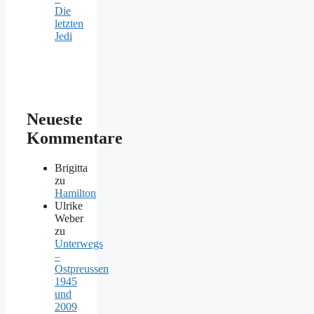
Die
letzten
Jedi
Neueste
Kommentare
Brigitta
zu
Hamilton
Ulrike
Weber
zu
Unterwegs
–
Ostpreussen
1945
und
2009