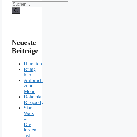
Suchen
nach:
Neueste
Beiträge
Hamilton
Ruhig
hier
Aufbruch
zum
Mond
Bohemian
Rhapsody
Star
Wars
–
Die
letzten
Jedi