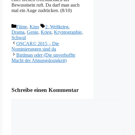
Bewusstsein ruft. Da darf man auch
mal ein Auge zudrücken. (8/10)
Kategorien
Schlagwörter
Filme
,
Kino
2. Weltkrieg
,
Drama
,
Genie
,
Krieg
,
Kryptographie
,
Schwul
OSCAR© 2015 – Die
Nominierungen sind da
Birdman oder (Die unverhoffte
Macht der Ahnungslosigkeit)
Schreibe einen Kommentar
Kommentar