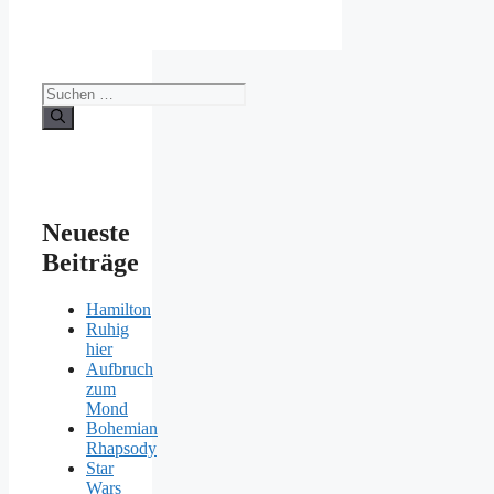
Suchen
nach:
Neueste
Beiträge
Hamilton
Ruhig
hier
Aufbruch
zum
Mond
Bohemian
Rhapsody
Star
Wars