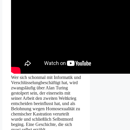
Wer sich schonmal mit Informatik und
Verschlüsselungbeschäftigt hat, wird
zwangsläufig über Alan Turing
gestolpert sein, der einerseits mit
seiner Arbeit den zweiten Weltkrieg
entscheiden beeinflusst hat, und als
Belohnung wegen Homosexualität zu
chemischer Kastration verurteilt
wurde und schließlich Selbstmord
beging. Eine Geschichte, die sich
quasi selbst erzählt.