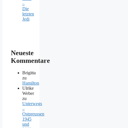
–
Die
letzten
Jedi
Neueste
Kommentare
Brigitta
zu
Hamilton
Ulrike
Weber
zu
Unterwegs
–
Ostpreussen
1945
und