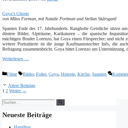
Goya’s Ghosts
von Milos Forman, mit Natalie Portman und Stellan Skårsgard
Spanien Ende des 17. Jahrhunderts. Ranghohe Geistliche sitzen 
düstere Bilder, Alpträume, Karikaturen – die spanische Inquisi
mächtigen Bruder Lorenzo, hat Goya einen Fürsprecher; und nicht zu 
weitere Portraitierte ist die junge Kaufmannstochter Inès, die au
Befragung zusammenbricht. Goya bittet Lorenzo um Unterstützung, d
Weiterlesen …
Kategorien
Schlagwörter
Filme
Bilder
,
Folter
,
Goya
,
Historie
,
Kirche
,
Spanien
Komment
Ältere Beiträge
Seite
Seite
1
2
Weiter
→
Suchen
nach:
Neueste Beiträge
Hamilton