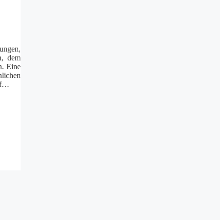
ungen,
n, dem
n. Eine
nlichen
uf…