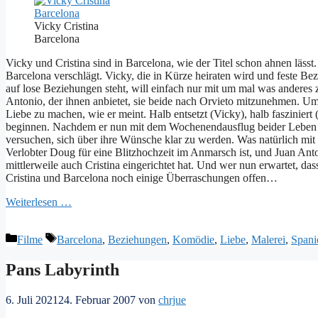
Vicky Cristina
Barcelona
Vicky und Cristina sind in Barcelona, wie der Titel schon ahnen läs
Barcelona verschlägt. Vicky, die in Kürze heiraten wird und feste Bezi
auf lose Beziehungen steht, will einfach nur mit um mal was anderes
Antonio, der ihnen anbietet, sie beide nach Orvieto mitzunehmen. 
Liebe zu machen, wie er meint. Halb entsetzt (Vicky), halb fasziniert 
beginnen. Nachdem er nun mit dem Wochenendausflug beider Leben a
versuchen, sich über ihre Wünsche klar zu werden. Was natürlich mit 
Verlobter Doug für eine Blitzhochzeit im Anmarsch ist, und Juan An
mittlerweile auch Cristina eingerichtet hat. Und wer nun erwartet, da
Cristina und Barcelona noch einige Überraschungen offen…
Weiterlesen …
Kategorien
Schlagwörter
Filme
Barcelona
,
Beziehungen
,
Komödie
,
Liebe
,
Malerei
,
Spani
Pans Labyrinth
6. Juli 2021
24. Februar 2007
von
chrjue