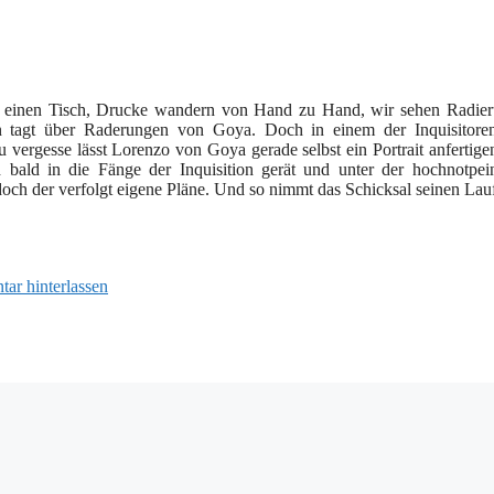
um einen Tisch, Drucke wandern von Hand zu Hand, wir sehen Radier
tion tagt über Raderungen von Goya. Doch in einem der Inquisitore
vergesse lässt Lorenzo von Goya gerade selbst ein Portrait anfertige
ch bald in die Fänge der Inquisition gerät und unter der hochnotpei
och der verfolgt eigene Pläne. Und so nimmt das Schicksal seinen La
ar hinterlassen