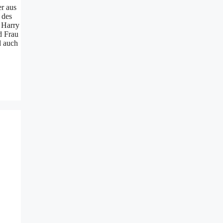
er aus
 des
s Harry
d Frau
d auch