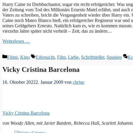
Harry Caine ist Drehbuchautor, sogar ein recht erfolgreicher. Was unge
der Zeitung vom Tod des Millionärs Ernesto Matel erfährt, und auch 
Vaters zu schreiben, bricht die Vergangenheit wieder über Harry ein. 
Caine noch Mateo Blanco hieß, ein erfolgreicher Regisseur war und un
seines Geldgebers Ernesto. Natürlich kam es, wie es kommen musste.
vierzehn Jahre später nicht verheilt – Zeit, das zu ändern…
Weiterlesen …
Kategorien
Schlagwörter
Filme
,
Kino
Eifersucht
,
Film
,
Liebe
,
Schriftsteller
,
Spanien
Ko
Vicky Cristina Barcelona
16. Oktober 2022
2. Januar 2009
von
chrjue
Vicky Cristina Barcelona
von Woody Allen, mit Javier Bardem, Rebecca Hall, Scarlett Johann