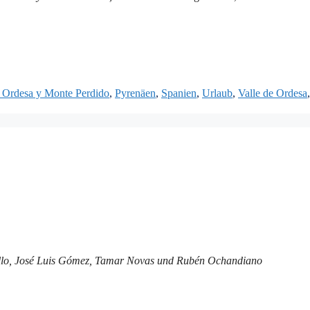
 Ordesa y Monte Perdido
,
Pyrenäen
,
Spanien
,
Urlaub
,
Valle de Ordesa
,
illo, José Luis Gómez, Tamar Novas und Rubén Ochandiano