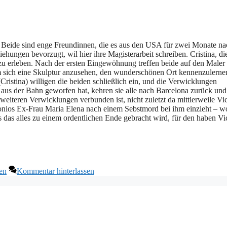
st. Beide sind enge Freundinnen, die es aus den USA für zwei Monate n
ehungen bevorzugt, wil hier ihre Magisterarbeit schreiben. Cristina, di
 zu erleben. Nach der ersten Eingewöhnung treffen beide auf den Maler
Um sich eine Skulptur anzusehen, den wunderschönen Ort kennenzulerne
(Cristina) willigen die beiden schließlich ein, und die Verwicklungen
us der Bahn geworfen hat, kehren sie alle nach Barcelona zurück und
weiteren Verwicklungen verbunden ist, nicht zuletzt da mittlerweile Vi
tonios Ex-Frau Maria Elena nach einem Sebstmord bei ihm einzieht – w
ss das alles zu einem ordentlichen Ende gebracht wird, für den haben Vi
en
Kommentar hinterlassen