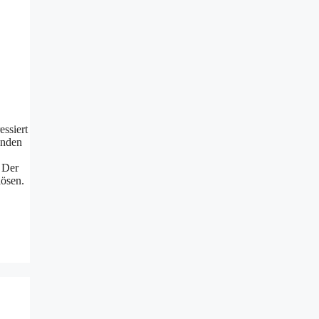
essiert
enden
. Der
lösen.