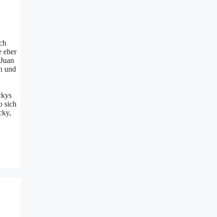
ach
e eher
 Juan
n und
ckys
o sich
cky,