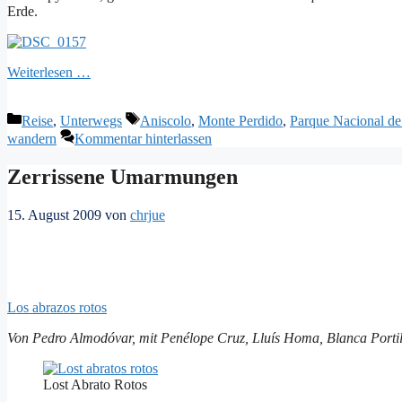
Erde.
Weiterlesen …
Kategorien
Schlagwörter
Reise
,
Unterwegs
Aniscolo
,
Monte Perdido
,
Parque Nacional de
wandern
Kommentar hinterlassen
Zerrissene Umarmungen
15. August 2009
von
chrjue
Los abrazos rotos
Von Pedro Almodóvar, mit Penélope Cruz, Lluís Homa, Blanca Port
Lost Abrato Rotos