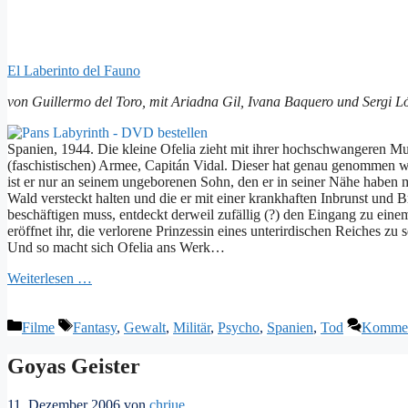
El Laberinto del Fauno
von Guillermo del Toro, mit Ariadna Gil, Ivana Baquero und Sergi L
Spanien, 1944. Die kleine Ofelia zieht mit ihrer hochschwangeren M
(faschistischen) Armee, Capitán Vidal. Dieser hat genau genommen wed
ist er nur an seinem ungeborenen Sohn, den er in seiner Nähe haben m
Wald versteckt halten und die er mit einer krankhaften Inbrunst und Bru
beschäftigen muss, entdeckt derweil zufällig (?) den Eingang zu einem
eröffnet ihr, die verlorene Prinzessin eines unterirdischen Reiches zu
Und so macht sich Ofelia ans Werk…
Weiterlesen …
Kategorien
Schlagwörter
Filme
Fantasy
,
Gewalt
,
Militär
,
Psycho
,
Spanien
,
Tod
Komment
Goyas Geister
11. Dezember 2006
von
chrjue