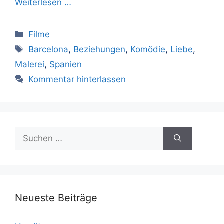
Weiterlesen …
Kategorien
Filme
Schlagwörter
Barcelona
,
Beziehungen
,
Komödie
,
Liebe
,
Malerei
,
Spanien
Kommentar hinterlassen
Suchen
nach:
Neueste Beiträge