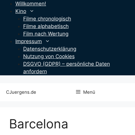
Zum
Willkommen!
Inhalt
Kino
springen
Filme chronologisch
Filme alphabetisch
Film nach Wertung
Impressum
Datenschutzerklärung
Nutzung von Cookies
DSGVO (GDPR) – persönliche Daten
anfordern
CJuergens.de
Menü
Barcelona