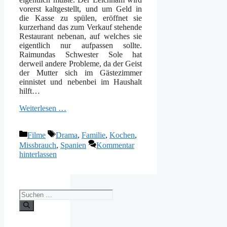
vorerst kaltgestellt, und um Geld in
die Kasse zu spülen, eröffnet sie
kurzerhand das zum Verkauf stehende
Restaurant nebenan, auf welches sie
eigentlich nur aufpassen sollte.
Raimundas Schwester Sole hat
derweil andere Probleme, da der Geist
der Mutter sich im Gästezimmer
einnistet und nebenbei im Haushalt
hilft…
Weiterlesen …
Kategorien
Schlagwörter
Filme
Drama
,
Familie
,
Kochen
,
Missbrauch
,
Spanien
Kommentar
hinterlassen
Suchen
nach: