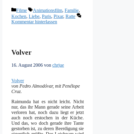
Kategorien
Schlagwörter
Filme
Animationsfilm
,
Familie
,
Kochen
,
Liebe
,
Paris
,
Pixar
,
Ratte
Kommentar hinterlassen
Volver
16. August 2006
von
chrjue
Volver
von Pedro Almodóvar, mit Penélope
Cruz.
Raimunda hat es nicht leicht. Nicht
nur, das ihr Mann gerade seine Arbeit
verloren hat, noch dazu liegt er jetzt
auch noch erstochen in der Küche.
Und das, wo doch gerade ihre Tante
gestorben ist, zu deren Beerdigung sie
eigentlich müßte. Der Leichnam wird