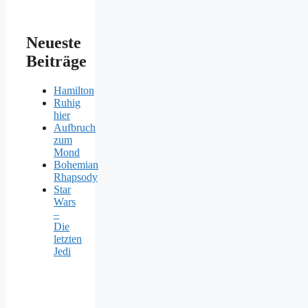
Neueste
Beiträge
Hamilton
Ruhig
hier
Aufbruch
zum
Mond
Bohemian
Rhapsody
Star
Wars
–
Die
letzten
Jedi