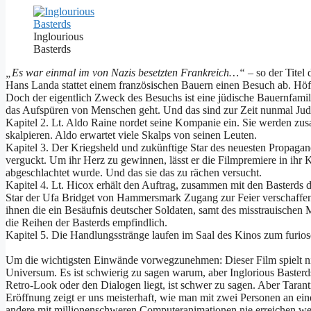
Inglourious
Basterds
„Es war einmal im von Nazis besetzten Frankreich…“
– so der Titel 
Hans Landa stattet einem französischen Bauern einen Besuch ab. Höf
Doch der eigentlich Zweck des Besuchs ist eine jüdische Bauernfami
das Aufspüren von Menschen geht. Und das sind zur Zeit nunmal Juden
Kapitel 2. Lt. Aldo Raine nordet seine Kompanie ein. Sie werden zu
skalpieren. Aldo erwartet viele Skalps von seinen Leuten.
Kapitel 3. Der Kriegsheld und zukünftige Star des neuesten Propaga
verguckt. Um ihr Herz zu gewinnen, lässt er die Filmpremiere in ihr K
abgeschlachtet wurde. Und das sie das zu rächen versucht.
Kapitel 4. Lt. Hicox erhält den Auftrag, zusammen mit den Basterds d
Star der Ufa Bridget von Hammersmark Zugang zur Feier verschaffen
ihnen die ein Besäufnis deutscher Soldaten, samt des misstrauischen 
die Reihen der Basterds empfindlich.
Kapitel 5. Die Handlungsstränge laufen im Saal des Kinos zum furio
Um die wichtigsten Einwände vorwegzunehmen: Dieser Film spielt nic
Universum. Es ist schwierig zu sagen warum, aber Inglorious Basterds
Retro-Look oder den Dialogen liegt, ist schwer zu sagen. Aber Taranti
Eröffnung zeigt er uns meisterhaft, wie man mit zwei Personen an ein
andere mit millionenschweren Computeranimationen nie erreichen werd