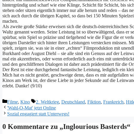
hintergründig und scharf wie eine Klinge, Schicht für Schicht, bis sic
stehen oder sitzen eigentlich immer nur alle herum und reden – das
sich auch durch die übrigen Kapitel, so dass bei 150 Minuten Spielzei
machen.
Als zweite große Stärke erweisen sich die deutsch-österreichischen Sc
Waltz genannt werden. Seine Leistung ist so überwältigend, dass er sel
spürbar, sein Spiel so präzise und tiefgehend wie die Figur die er verk
übrigen Darsteller sich hinter ihren Leistungen verstecken müssen. M
spielt, zeigen sie, was sie in einer „echten“ Filmproduktion mit une
Burkhard oder August Diehl – sie alle sind ein Genuss auf der Leinw
mal ein akzentfreies, oder wenn erforderlich auch eins mit unterdrüc
und den geschliffenen Dialogen ist daher auch prädestiniert für die Or
Der Rest ist eine durchgehend fantastische Leistung, lediglich ein kle
Mich hat es nicht gestört, geschweige denn, dass es mir aufgefallen wä
Kinos am Werk ist, der diese Liebe in jeder Sekunde auf die Leinwan
erlebt. Danke! (9/10)
Kategorien
Schlagwörter
Filme
,
Kino
2. Weltkrieg
,
Deutschland
,
Fiktion
,
Frankreich
,
Hitl
'Wahl-O-Mat' jetzt Online
Sozial engagiert statt Unterwegs!
0 Kommentare zu „Inglourious Basterds“