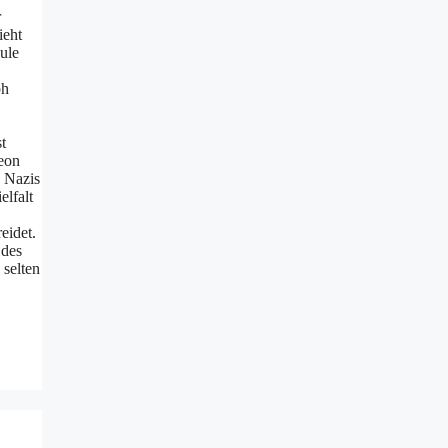
r
ieht
hule
ph
t
deon
n Nazis
elfalt
eidet.
 des
 selten