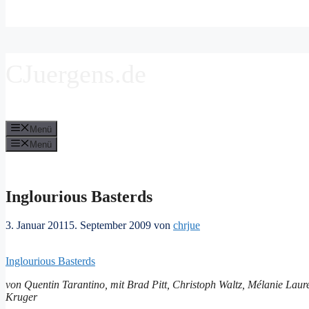
CJuergens.de
Menü
Menü
Inglourious Basterds
3. Januar 2011
5. September 2009
von
chrjue
Inglourious Basterds
von Quentin Tarantino, mit Brad Pitt, Christoph Waltz, Mélanie Laur
Kruger