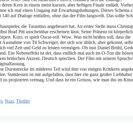
h deren Kern in einem meist kurzen, aber heftigen Finale entlädt. Vorhe
 nenne ich mal einen Umgang mit Erwartungshaltungen. Dieses Schema z
t 140 auf Dialoge entfallen, ohne das der Film langweilt. Das sollte Sc
hauspieler, die Tarantino angeheuert hat. An erster Stelle muss Christo
bst Brad Pitt unscheinbar erscheinen lässt. Seine Präsenz ist körperlich
örpert. Kurz, er spielt Oscar-reif. Wow. Was nicht heißen soll, dass die
it Ausnahme von Til Schweiger, der sich wie üblich, aber gekonnt, selbs
ndlich viel Zeit und Geld zu leisten vermögen. Ob nun Daniel Brühl, Ge
and. Ein Nebeneffekt ist der, dass endlich mal auch im O-Ton die böse
ktem britischen Akzent, Deutsch sprechen. Der Film mit seinem Sprachvi
iginalfassung.
ine Durststrecke im mittleren Teil wird ihm von einigen Kritikern angekr
re. Stattdessen ist mir aufgefallen, dass hier ein ganz großer Liebhaber
d zu projizieren vermag. Und dass ist ein Genuss, wie man ihn im Kino
er
,
Nazi
,
Thriller