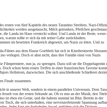
des ersten von fünf Kapiteln des neuen Tarantino Streifens. Nazi-Offizi
lichkeiten werden ausgetauscht, Milch getrunken, Pfeifchen geschmauc
le, die Landa im Haus versteckt wähnt. Und Landa ist der Beste, wenn
, warum sollte er sich da mit seiner Gabe zurückhalten.
sammen im besetzten Frankreich abgesetzt, um Nazis zu töten. Und zu
nda-Filmes aus dem Hause Goebbels hat sich in Kinobesitzerin Shosann
ino verlegen. Doch er ahnt nicht, dass ihre Familie einst von Nazis
ie Filmpremiere, nun ja, zu sprengen. Dazu soll sie die Doppelagentin
. Doch schon beim ersten Treffen in einer französischen Taverne kom
Majors Hellstrom, dazwischen. Die sich anschließende Schießerei dezim
sen Finale zusammen.
ht in unserer Welt, sondern in einem parallelen Universum. Dem Tara
 fesselt von der ersten Sekunde an. Ob es nun an der Musik, den Titel
no ist eben ein Genie, und die habens nunmal im Blut. Bereits in der
em Tisch, die sich unterhalten, eine nervenzerfetzende Spannung aufbau
en. Jeder Satz ein funkelndes Juwel, entfalten sich die Dialoge,