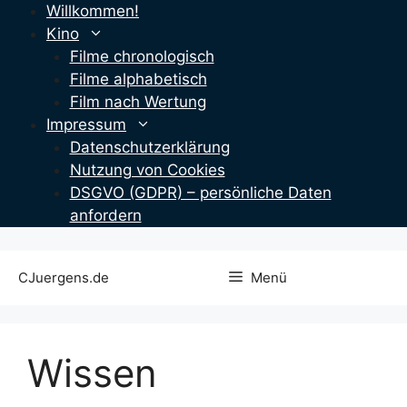
Zum
Willkommen!
Inhalt
Kino
springen
Filme chronologisch
Filme alphabetisch
Film nach Wertung
Impressum
Datenschutzerklärung
Nutzung von Cookies
DSGVO (GDPR) – persönliche Daten
anfordern
CJuergens.de
Menü
Wissen