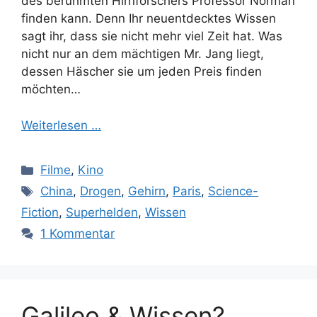
des berühmten Hirnforschers Professor Norman
finden kann. Denn Ihr neuentdecktes Wissen
sagt ihr, dass sie nicht mehr viel Zeit hat. Was
nicht nur an dem mächtigen Mr. Jang liegt,
dessen Häscher sie um jeden Preis finden
möchten…
Weiterlesen …
Kategorien
Filme
,
Kino
Schlagwörter
China
,
Drogen
,
Gehirn
,
Paris
,
Science-
Fiction
,
Superhelden
,
Wissen
1 Kommentar
Galileo & Wissen?