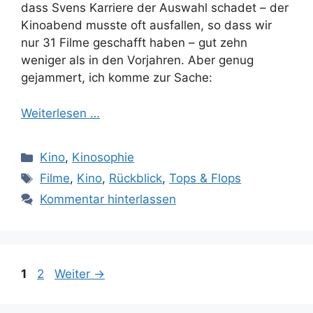
dass Svens Karriere der Auswahl schadet – der
Kinoabend musste oft ausfallen, so dass wir
nur 31 Filme geschafft haben – gut zehn
weniger als in den Vorjahren. Aber genug
gejammert, ich komme zur Sache:
Weiterlesen …
Kategorien
Kino
,
Kinosophie
Schlagwörter
Filme
,
Kino
,
Rückblick
,
Tops & Flops
Kommentar hinterlassen
Seite
Seite
1
2
Weiter
→