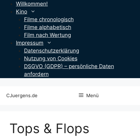
Zum
Willkommen!
Inhalt
Kino
springen
Filme chronologisch
Filme alphabetisch
Film nach Wertung
Impressum
Datenschutzerklärung
Nutzung von Cookies
DSGVO (GDPR) – persönliche Daten
anfordern
CJuergens.de
Menü
Tops & Flops