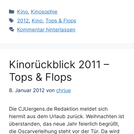
Kategorien
Kino
,
Kinosophie
Schlagwörter
2012
,
Kino
,
Tops & Flops
Kommentar hinterlassen
Kinorückblick 2011 –
Tops & Flops
8. Januar 2012
von
chrjue
Die CJUergens.de Redaktion meldet sich
hiermit aus dem Urlaub zurück. Weihnachten ist
überstanden, das neue Jahr feierlich begrüßt,
die Oscarverleihung steht vor der Tür. Da wird