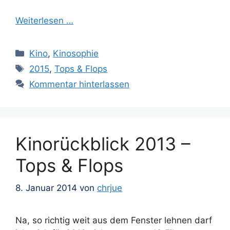
Weiterlesen …
Kategorien
Kino
,
Kinosophie
Schlagwörter
2015
,
Tops & Flops
Kommentar hinterlassen
Kinorückblick 2013 –
Tops & Flops
8. Januar 2014
von
chrjue
Na, so richtig weit aus dem Fenster lehnen darf