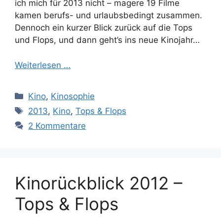
ich mich für 2013 nicht – magere 19 Filme
kamen berufs- und urlaubsbedingt zusammen.
Dennoch ein kurzer Blick zurück auf die Tops
und Flops, und dann geht’s ins neue Kinojahr…
Weiterlesen …
Kategorien
Kino
,
Kinosophie
Schlagwörter
2013
,
Kino
,
Tops & Flops
2 Kommentare
Kinorückblick 2012 –
Tops & Flops