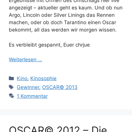
Ergebnisse mit Öffnen des Umschlags hier live
angezeigt – aktueller geht es kaum. Und ob nun
Argo, Lincoln oder Silver Linings das Rennen
machen, oder ob doch Tarantino einen Oscar
bekommt, all das werden wir morgen wissen.
Es verbleibt gespannt, Euer chrjue
Weiterlesen …
Kategorien
Kino
,
Kinosophie
Schlagwörter
Gewinner
,
OSCAR© 2013
1 Kommentar
OSCAR© 2012 – Die