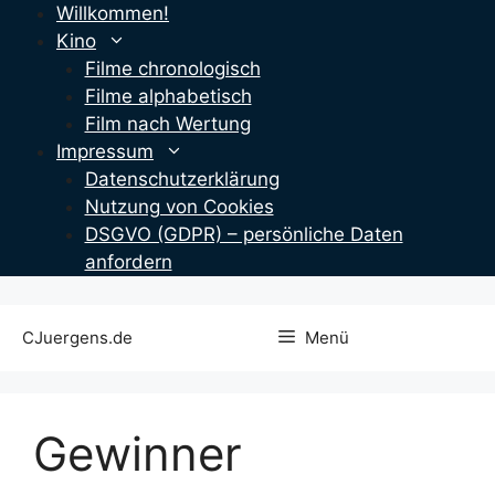
Zum
Willkommen!
Inhalt
Kino
springen
Filme chronologisch
Filme alphabetisch
Film nach Wertung
Impressum
Datenschutzerklärung
Nutzung von Cookies
DSGVO (GDPR) – persönliche Daten
anfordern
CJuergens.de
Menü
Gewinner