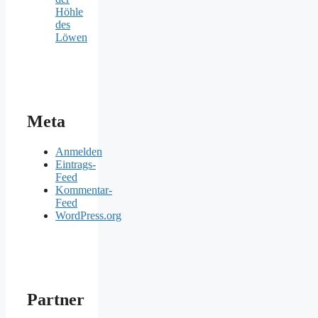
Höhle
des
Löwen
Meta
Anmelden
Eintrags-
Feed
Kommentar-
Feed
WordPress.org
Partner