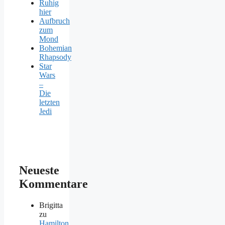
Ruhig
hier
Aufbruch
zum
Mond
Bohemian
Rhapsody
Star
Wars
–
Die
letzten
Jedi
Neueste
Kommentare
Brigitta
zu
Hamilton