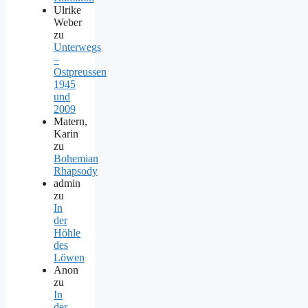
Ulrike
Weber
zu
Unterwegs
–
Ostpreussen
1945
und
2009
Matern,
Karin
zu
Bohemian
Rhapsody
admin
zu
In
der
Höhle
des
Löwen
Anon
zu
In
der