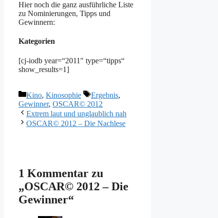
Hier noch die ganz ausführliche Liste
zu Nominierungen, Tipps und
Gewinnern:
Kategorien
[cj-iodb year=“2011″ type=“tipps“
show_results=1]
Kategorien
Schlagwörter
Kino
,
Kinosophie
Ergebnis
,
Gewinner
,
OSCAR© 2012
Extrem laut und unglaublich nah
OSCAR© 2012 – Die Nachlese
1 Kommentar zu
„OSCAR© 2012 – Die
Gewinner“