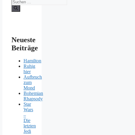
Suchen
nach:
Neueste
Beiträge
Hamilton
Ruhig
hier
Aufbruch
zum
Mond
Bohemian
Rhapsody
Star
Wars
–
Die
letzten
Jedi