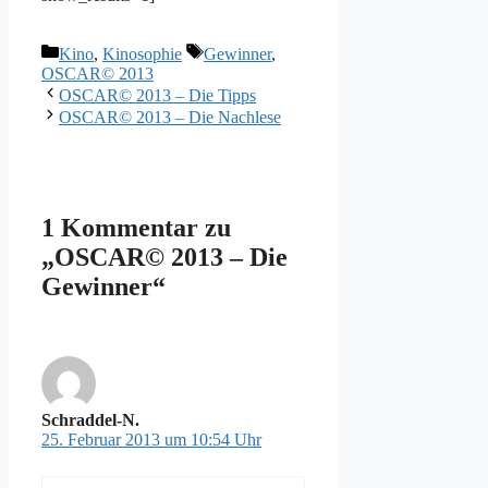
Kategorien
Schlagwörter
Kino
,
Kinosophie
Gewinner
,
OSCAR© 2013
OSCAR© 2013 – Die Tipps
OSCAR© 2013 – Die Nachlese
1 Kommentar zu
„OSCAR© 2013 – Die
Gewinner“
Schraddel-N.
25. Februar 2013 um 10:54 Uhr