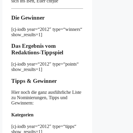
sich ins Bett, Euer chrjue
Die Gewinner
[cj-iodb year=“2012″ type=“winners“
show_results=1]
Das Ergebnis vom
Redaktions-Tippspiel
[cj-iodb year=“2012″ type=“points“
show_results=1]
Tipps & Gewinner
Hier noch die ganz ausführliche Liste
zu Nominierungen, Tipps und
Gewinnern:
Kategorien
[cj-iodb year=“2012″ type=“tipps“
show_results=1]