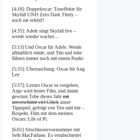
[4:18]: Doppeloscar: Toneffekte für
Skyfall UND Zero Dark Thirty –
noch nie erlebt!!
[4:35]: Adele singt Skyfall live –
werde wieder wacher…
[5:13] Und Oscar für Adele. Werde
allmählich müde, und Tim und tobe
führen immer noch mit einem Punkt.
[5:35]: Überraschung: Oscar für Ang
Lee
[5:57]: Letzter Oscar ist vergeben,
Argo wird bester Film, und damit
gewinnt Tobe dieses Jahr
mit
unverschämt viel Glück
unser
Tippspiel, gefolgt von Tim und mir –
Respekt. Film mit dem meisten
Oscars: Life of Pi.
[6:01] Abschlussrevuenummer mit
Seth MacFarlane. Es verabschiedet