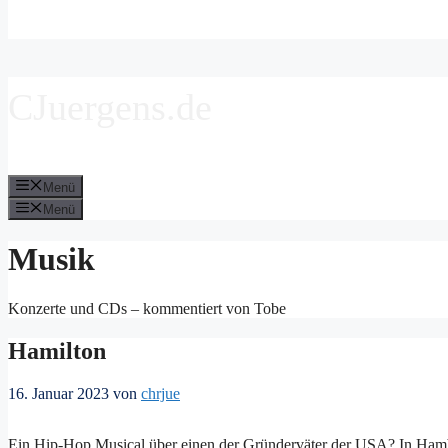
CJuergens.de
Menü
Menü
Musik
Konzerte und CDs – kommentiert von Tobe
Hamilton
16. Januar 2023
von
chrjue
Ein Hip-Hop Musical über einen der Gründerväter der USA? In Hambu