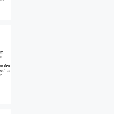
 im
in
von den
er“ in
te