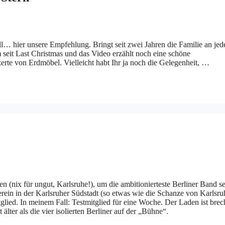
… hier unsere Empfehlung. Bringt seit zwei Jahren die Familie an je
it Last Christmas und das Video erzählt noch eine schöne
rte von Erdmöbel. Vielleicht habt Ihr ja noch die Gelegenheit, …
n (nix für ungut, Karlsruhe!), um die ambitionierteste Berliner Band s
erein in der Karlsruher Südstadt (so etwas wie die Schanze von Karlsru
itglied. In meinem Fall: Testmitglied für eine Woche. Der Laden ist bre
lter als die vier isolierten Berliner auf der „Bühne“.