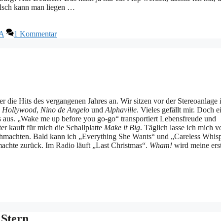
alsch kann man liegen …
A
1 Kommentar
er die Hits des vergangenen Jahres an. Wir sitzen vor der Stereoanlage
o Hollywood
,
Nino de Angelo
und
Alphaville
. Vieles gefällt mir. Doch e
tes aus. „Wake me up before you go-go“ transportiert Lebensfreude und
r kauft für mich die Schallplatte
Make it Big
. Täglich lasse ich mich 
chmachten. Bald kann ich „Everything She Wants“ und „Careless Whisp
achte zurück. Im Radio läuft „Last Christmas“.
Wham!
wird meine ers
 Stern