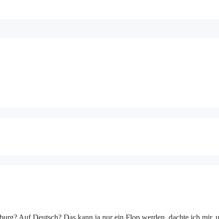
rg? Auf Deutsch? Das kann ja nur ein Flop werden, dachte ich mir, 