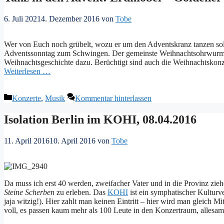
6. Juli 2021
4. Dezember 2016
von
Tobe
Wer von Euch noch grübelt, wozu er um den Adventskranz tanzen soll
Adventssonntag zum Schwingen. Der gemeinste Weihnachtsohrwurm se
Weihnachtsgeschichte dazu. Berüchtigt sind auch die Weihnachtskonze
Weiterlesen …
Kategorien
Konzerte
,
Musik
Kommentar hinterlassen
Isolation Berlin im KOHI, 08.04.2016
11. April 2016
10. April 2016
von
Tobe
Da muss ich erst 40 werden, zweifacher Vater und in die Provinz ziehe
Steine Scherben
zu erleben. Das
KOHI
ist ein symphatischer Kulturv
jaja witzig!). Hier zahlt man keinen Eintritt – hier wird man gleich M
voll, es passen kaum mehr als 100 Leute in den Konzertraum, allesamt ä