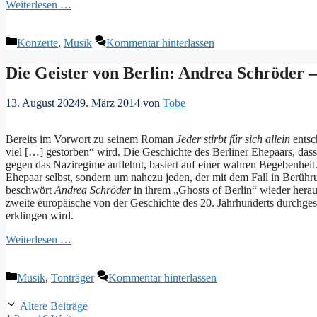
Weiterlesen …
Kategorien
Konzerte
,
Musik
Kommentar hinterlassen
Die Geister von Berlin: Andrea Schröder
13. August 2024
9. März 2014
von
Tobe
Bereits im Vorwort zu seinem Roman
Jeder stirbt für sich allein
entsc
viel […] gestorben“ wird. Die Geschichte des Berliner Ehepaars, dass 
gegen das Naziregime auflehnt, basiert auf einer wahren Begebenheit. 
Ehepaar selbst, sondern um nahezu jeden, der mit dem Fall in Berühr
beschwört
Andrea Schröder
in ihrem „Ghosts of Berlin“ wieder herau
zweite europäische von der Geschichte des 20. Jahrhunderts durchge
erklingen wird.
Weiterlesen …
Kategorien
Musik
,
Tonträger
Kommentar hinterlassen
Ältere Beiträge