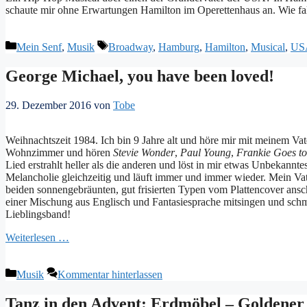
schaute mir ohne Erwartungen Hamilton im Operettenhaus an. Wie f
Kategorien
Schlagwörter
Mein Senf
,
Musik
Broadway
,
Hamburg
,
Hamilton
,
Musical
,
US
George Michael, you have been loved!
29. Dezember 2016
von
Tobe
Weihnachtszeit 1984. Ich bin 9 Jahre alt und höre mir mit meinem Vat
Wohnzimmer und hören
Stevie Wonder
,
Paul Young
,
Frankie Goes t
Lied erstrahlt heller als die anderen und löst in mir etwas Unbekann
Melancholie gleichzeitig und läuft immer und immer wieder. Mein Vate
beiden sonnengebräunten, gut frisierten Typen vom Plattencover ans
einer Mischung aus Englisch und Fantasiesprache mitsingen und schm
Lieblingsband!
Weiterlesen …
Kategorien
Musik
Kommentar hinterlassen
Tanz in den Advent: Erdmöbel – Goldener