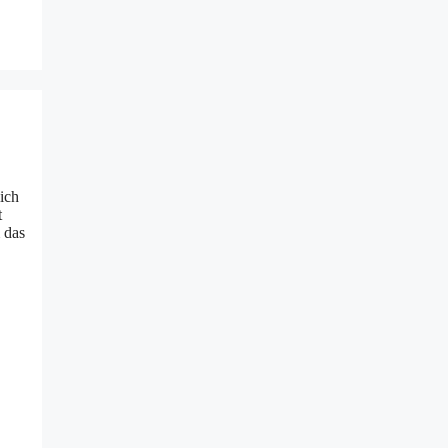
ich
t
 das