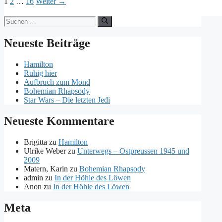
Seite
Seite
Seite
1
2
…
16
Weiter
→
Suchen
nach:
Neueste Beiträge
Hamilton
Ruhig hier
Aufbruch zum Mond
Bohemian Rhapsody
Star Wars – Die letzten Jedi
Neueste Kommentare
Brigitta
zu
Hamilton
Ulrike Weber
zu
Unterwegs – Ostpreussen 1945 und
2009
Matern, Karin
zu
Bohemian Rhapsody
admin
zu
In der Höhle des Löwen
Anon
zu
In der Höhle des Löwen
Meta