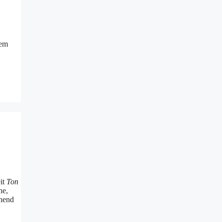
dem
eit
Ton
he,
chend