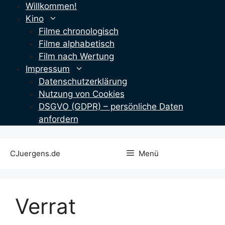
Zum
Willkommen!
Inhalt
Kino
springen
Filme chronologisch
Filme alphabetisch
Film nach Wertung
Impressum
Datenschutzerklärung
Nutzung von Cookies
DSGVO (GDPR) – persönliche Daten
anfordern
CJuergens.de
Menü
Verrat