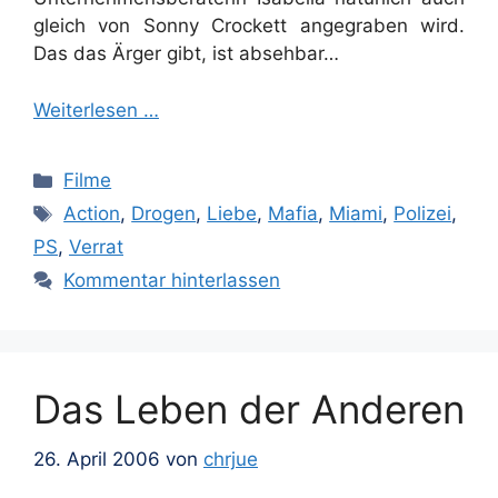
gleich von Sonny Crockett angegraben wird.
Das das Ärger gibt, ist absehbar…
Weiterlesen …
Kategorien
Filme
Schlagwörter
Action
,
Drogen
,
Liebe
,
Mafia
,
Miami
,
Polizei
,
PS
,
Verrat
Kommentar hinterlassen
Das Leben der Anderen
26. April 2006
von
chrjue