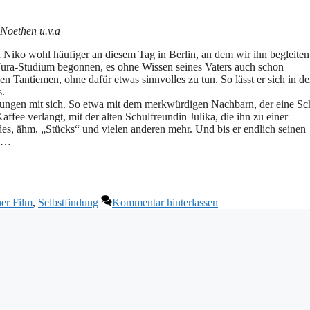
 Noethen u.v.a
 Niko wohl häufiger an diesem Tag in Berlin, an dem wir ihn begleiten
in Jura-Studium begonnen, es ohne Wissen seines Vaters auch schon
n Tantiemen, ohne dafür etwas sinnvolles zu tun. So lässt er sich in de
s.
gnungen mit sich. So etwa mit dem merkwürdigen Nachbarn, der eine Sc
ffee verlangt, mit der alten Schulfreundin Julika, die ihn zu einer
es, ähm, „Stücks“ und vielen anderen mehr. Und bis er endlich seinen
en…
her Film
,
Selbstfindung
Kommentar hinterlassen