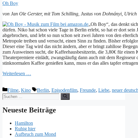
Oh Boy
von Jan Ole Gerster, mit Tom Schilling, Justus von Dohnányi, Ulrich
„Oh Boy“, das denkt sich
dürfen. Niko hat schon viele Tage in Berlin erlebt, so hat er dort se
abgebrochen, und lebt so nun schon seit zwei Jahren von den elterliche
Metropole treiben und versucht, einen Sinn zu finden. Bisher erfolglo
Dieser eine Tag wird das nicht ändern, aber er bringt zahllose Bege
zum Ausweinen sucht, die Kaffeehausbesitzerin, die 3,80€ für einen Ka
Theaterpremiere einlädt, zwangsläufig dann auch mit dem Regisseur d
stinknormalen Kaffee genießen kann, muss er das alles tapfer ertrag
Weiterlesen …
Kategorien
Schlagwörter
Filme
,
Kino
Berlin
,
Episodenfilm
,
Freunde
,
Liebe
,
neuer deutsc
Suchen
nach:
Neueste Beiträge
Hamilton
Ruhig hier
Aufbruch zum Mond