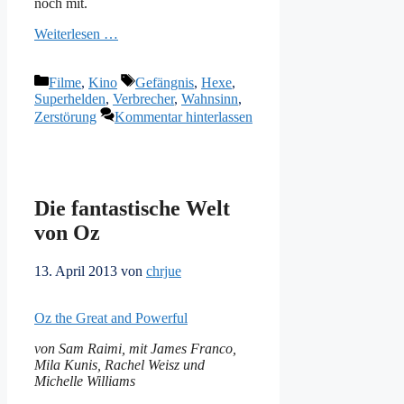
noch mit.
Weiterlesen …
Kategorien
Schlagwörter
Filme
,
Kino
Gefängnis
,
Hexe
,
Superhelden
,
Verbrecher
,
Wahnsinn
,
Zerstörung
Kommentar hinterlassen
Die fantastische Welt
von Oz
13. April 2013
von
chrjue
Oz the Great and Powerful
von Sam Raimi, mit James Franco,
Mila Kunis, Rachel Weisz und
Michelle Williams