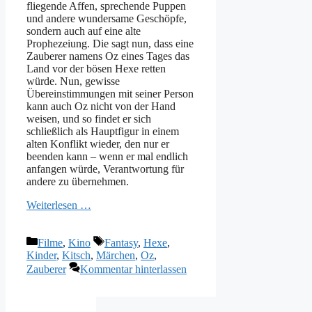
fliegende Affen, sprechende Puppen
und andere wundersame Geschöpfe,
sondern auch auf eine alte
Prophezeiung. Die sagt nun, dass eine
Zauberer namens Oz eines Tages das
Land vor der bösen Hexe retten
würde. Nun, gewisse
Übereinstimmungen mit seiner Person
kann auch Oz nicht von der Hand
weisen, und so findet er sich
schließlich als Hauptfigur in einem
alten Konflikt wieder, den nur er
beenden kann – wenn er mal endlich
anfangen würde, Verantwortung für
andere zu übernehmen.
Weiterlesen …
Kategorien
Schlagwörter
Filme
,
Kino
Fantasy
,
Hexe
,
Kinder
,
Kitsch
,
Märchen
,
Oz
,
Zauberer
Kommentar hinterlassen