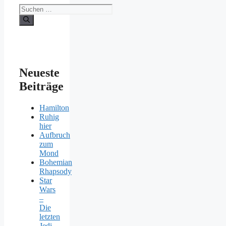
Suchen
nach:
Neueste
Beiträge
Hamilton
Ruhig
hier
Aufbruch
zum
Mond
Bohemian
Rhapsody
Star
Wars
–
Die
letzten
Jedi