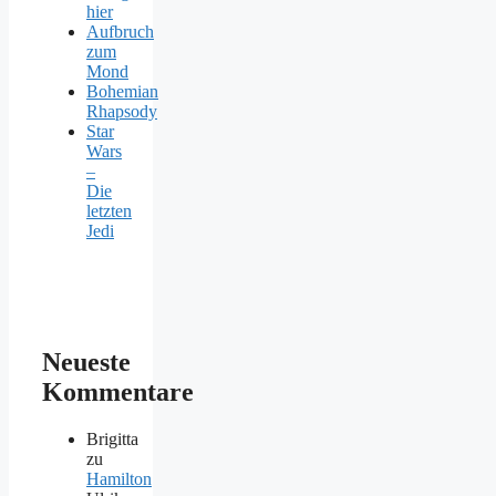
hier
Aufbruch
zum
Mond
Bohemian
Rhapsody
Star
Wars
–
Die
letzten
Jedi
Neueste
Kommentare
Brigitta
zu
Hamilton