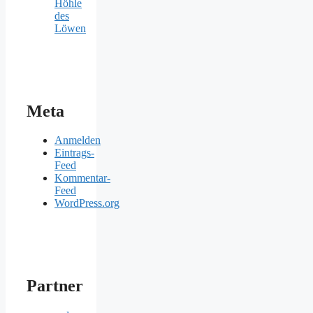
Höhle
des
Löwen
Meta
Anmelden
Eintrags-
Feed
Kommentar-
Feed
WordPress.org
Partner