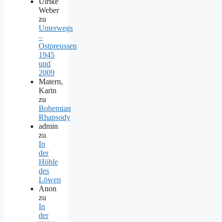
Ulrike
Weber
zu
Unterwegs
–
Ostpreussen
1945
und
2009
Matern,
Karin
zu
Bohemian
Rhapsody
admin
zu
In
der
Höhle
des
Löwen
Anon
zu
In
der