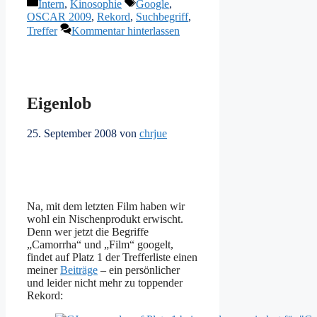
Kategorien
Schlagwörter
Intern
,
Kinosophie
Google
,
OSCAR 2009
,
Rekord
,
Suchbegriff
,
Treffer
Kommentar hinterlassen
Eigenlob
25. September 2008
von
chrjue
Na, mit dem letzten Film haben wir
wohl ein Nischenprodukt erwischt.
Denn wer jetzt die Begriffe
„Camorrha“ und „Film“ googelt,
findet auf Platz 1 der Trefferliste einen
meiner
Beiträge
– ein persönlicher
und leider nicht mehr zu toppender
Rekord: