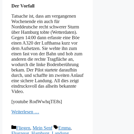
Der Vorfall
Tatsache ist, dass am vergangenen
Wochenende ein auch für
Norddeutsche recht schwerer Sturm
über Hamburg tobte (Wetterdaten).
Gegen 14:00 dann erfasste eine Böe
einen A320 der Lufthansa kurz vor
dem Aufsetzen. Sie wehte ihn zum
einen fast von der Bahn und hob zum
anderen die rechte Tragfläche an,
wodurch die linke Bodenberührung
bekam. Der Pilot startete daraufhin
durch, und schaffte im zweiten Anlauf
eine sichere Landung. All dies zeigt
eindrucksvoll das allseits bekannte
Video.
[youtube RodWwhqTE8s]
Weiterlesen …
Kategorien
Schlagwörter
Fliegen
,
Mein Senf
Emma
,
Flugzeug
,
Hamburg
,
Landung
,