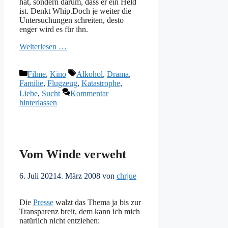
hat, sondern darum, dass er ein Held
ist. Denkt Whip.Doch je weiter die
Untersuchungen schreiten, desto
enger wird es für ihn.
Weiterlesen …
Kategorien
Schlagwörter
Filme
,
Kino
Alkohol
,
Drama
,
Familie
,
Flugzeug
,
Katastrophe
,
Liebe
,
Sucht
Kommentar
hinterlassen
Vom Winde verweht
6. Juli 2021
4. März 2008
von
chrjue
Die
Presse
walzt das Thema ja bis zur
Transparenz breit, dem kann ich mich
natürlich nicht entziehen: