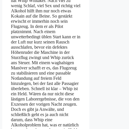
hat Whip Whitaker. Nach viel zu
wenig Schlaf, viel Sex und richtig viel
Alkohol hilft ihm nur noch etwas
Kokain auf die Beine. So gestärkt
erwischt er immerhin noch sein
Flugzeug. In dem er als Pilot
platznimmt. Nach einem
unwetterbedingt üblen Start kann er in
der Luft nur kurz seinen Rausch
ausschlafen, bevor ein defektes
Höhenruder die Maschine in der
Sturzflug zwingt und Whip zurück
ans Steuer. Mit einem waghalsigen
Manöver schafft er es, das Flugzeug
zu stabilisieren und eine passable
Notlandung auf freiem Feld
hinzulegen, bei der fast alle Passagier
überleben. Schnell ist klar – Whip ist
ein Held. Wären da nur nicht diese
lästigen Laborergebnisse, die von den
Exzessen der vorigen Nacht zeugen.
Doch es gibt ja Anwälte, und
schließlich geht es ja auch nicht
darum, dass Whip eine
Alkoholproblem hat, was er natürlich