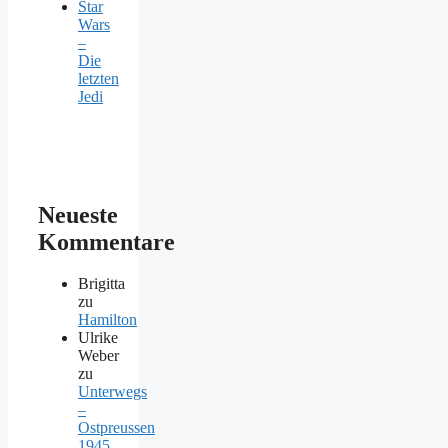
Star
Wars
–
Die
letzten
Jedi
Neueste
Kommentare
Brigitta
zu
Hamilton
Ulrike
Weber
zu
Unterwegs
–
Ostpreussen
1945