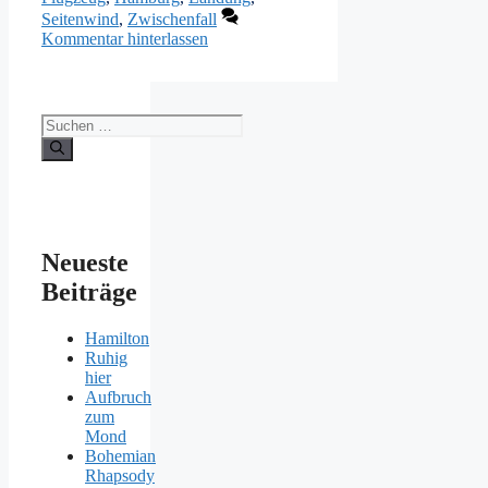
Seitenwind
,
Zwischenfall
Kommentar hinterlassen
Suchen
nach:
Neueste
Beiträge
Hamilton
Ruhig
hier
Aufbruch
zum
Mond
Bohemian
Rhapsody