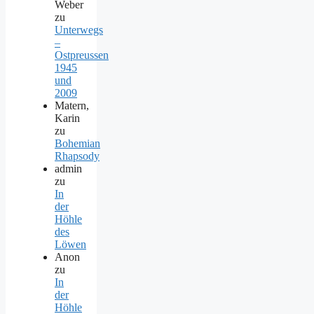
Weber
zu
Unterwegs
–
Ostpreussen
1945
und
2009
Matern,
Karin
zu
Bohemian
Rhapsody
admin
zu
In
der
Höhle
des
Löwen
Anon
zu
In
der
Höhle