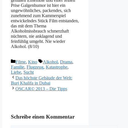
genialen Ensemble und einer feinen
Prise Galgenhumor ist hier ein
ungewöhnliches, packendes, sich
zunehmend zum Kammerspiel
entwickelndes Stück Film entstanden,
das mit dem Thema
Alkoholmissbrauch schmerzhaft
nüchtern, nie anklagend und
feinfühlig umgeht. Nie wieder
Alkohol. (8/10)
Kategorien
Schlagwörter
Filme
,
Kino
Alkohol
,
Drama
,
Familie
,
Flugzeug
,
Katastrophe
,
Liebe
,
Sucht
Das höchste Gebäude der Welt:
Burj Khalifa in Dubai
OSCAR© 2013 – Die Tipps
Schreibe einen Kommentar
Kommentar