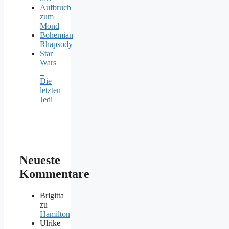
Aufbruch
zum
Mond
Bohemian
Rhapsody
Star
Wars
–
Die
letzten
Jedi
Neueste
Kommentare
Brigitta
zu
Hamilton
Ulrike