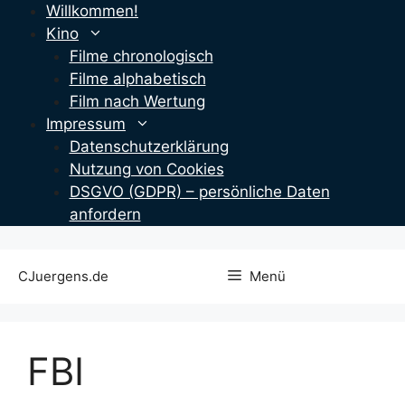
Zum
Willkommen!
Inhalt
Kino
springen
Filme chronologisch
Filme alphabetisch
Film nach Wertung
Impressum
Datenschutzerklärung
Nutzung von Cookies
DSGVO (GDPR) – persönliche Daten
anfordern
CJuergens.de
Menü
FBI