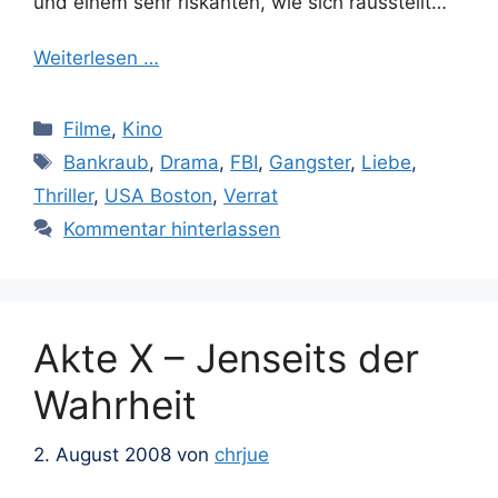
und einem sehr riskanten, wie sich rausstellt…
Weiterlesen …
Kategorien
Filme
,
Kino
Schlagwörter
Bankraub
,
Drama
,
FBI
,
Gangster
,
Liebe
,
Thriller
,
USA Boston
,
Verrat
Kommentar hinterlassen
Akte X – Jenseits der
Wahrheit
2. August 2008
von
chrjue