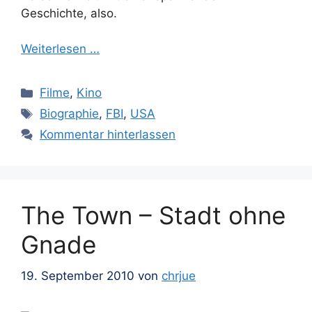
Geschichte, also.
Weiterlesen …
Kategorien
Filme
,
Kino
Schlagwörter
Biographie
,
FBI
,
USA
Kommentar hinterlassen
The Town – Stadt ohne
Gnade
19. September 2010
von
chrjue