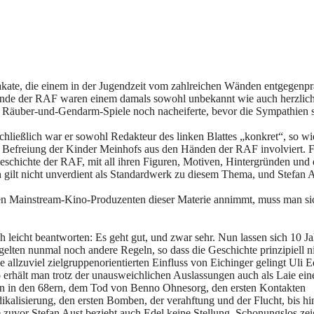
kate, die einem in der Jugendzeit vom zahlreichen Wänden entgegenp
ründe der RAF waren einem damals sowohl unbekannt wie auch herzlich
m Räuber-und-Gendarm-Spiele noch nacheiferte, bevor die Sympathien 
chließlich war er sowohl Redakteur des linken Blattes „konkret“, so wi
die Befreiung der Kinder Meinhofs aus den Händen der RAF involviert. 
Geschichte der RAF, mit all ihren Figuren, Motiven, Hintergründen und
gilt nicht unverdient als Standardwerk zu diesem Thema, und Stefan 
hen Mainstream-Kino-Produzenten dieser Materie annimmt, muss man si
h leicht beantworten: Es geht gut, und zwar sehr. Nun lassen sich 10 Ja
lten nunmal noch andere Regeln, so dass die Geschichte prinzipiell n
allzuviel zielgruppenorientierten Einfluss von Eichinger gelingt Uli E
o erhält man trotz der unausweichlichen Auslassungen auch als Laie ein
en in den 68ern, dem Tod von Benno Ohnesorg, den ersten Kontakten
lisierung, den ersten Bomben, der verahftung und der Flucht, bis hi
 zuvor Stefan Aust bezieht auch Edel keine Stellung. Schonungslos zei