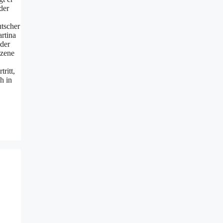
der
utscher
artina
 der
Szene
ritt,
h in