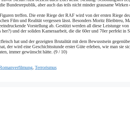
ie Bundesrepublik, aber auch das teils nicht minder grausame Wirken 
e Figuren treffen. Die erste Riege der RAF wird von der ersten Riege de
schen Film und Realität vergessen lässt. Besonders Moritz Bleibtreu, M
eindruckende Vorstellung ab. Gestützt werden all diese Leistunge von
 her?) und der soliden Kameraarbeit, die die 60er und 70er perfekt in 
leisch hat und der gezeigten Brutalität mit dem Bewusstsein gegenübert
hat, der wird eine Geschichtsstunde erster Güte erleben, wie man sie sic
ten, immer gewünscht hätte. (9 / 10)
Romanverfilmung
,
Terrorismus