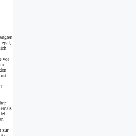
rangten
 egal,
sich
e vor
Für
 den
Aust
ch
hre
iemals
del
en
n zur
gt er