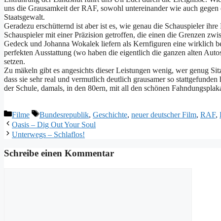
uns die Grausamkeit der RAF, sowohl untereinander wie auch gegen d
Staatsgewalt.
Geradezu erschütternd ist aber ist es, wie genau die Schauspieler ihr
Schauspieler mit einer Präzision getroffen, die einen die Grenzen zwi
Gedeck und Johanna Wokalek liefern als Kernfiguren eine wirklich be
perfekten Ausstattung (wo haben die eigentlich die ganzen alten Autos
setzen.
Zu mäkeln gibt es angesichts dieser Leistungen wenig, wer genug Sitzf
dass sie sehr real und vermutlich deutlich grausamer so stattgefunden 
der Schule, damals, in den 80ern, mit all den schönen Fahndungsplaka
Kategorien
Schlagwörter
Filme
Bundesrepublik
,
Geschichte
,
neuer deutscher Film
,
RAF
,
Oasis – Dig Out Your Soul
Unterwegs – Schlaflos!
Schreibe einen Kommentar
Kommentar