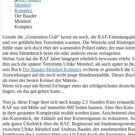
Der Baader
Meinhof
Komplex
Gerade die „Generation Golf“ kennt sie noch, die RAF-Fahndungspla
und vor gefährlichen Terroristen warnten. Die Wurzeln und Hinterg
fühlte man sich doch eher der warnenden Polizei näher, der man bei
mit dem Stimmbruch beim ein oder anderen etwas verlagerten.
Stefan Aust hat die RAF Jahre hingegen erheblich bewusster erlebt. S
ihm auch die spätere Terroristin Ulrike Meinhof, als auch später in 
sein Buch
Der Baader-Meinhof-Komplex
rechierte er gründlich die 
Auswirkungen auf die noch recht junge Bundesrepublik. Dieses Buch 
als einer der besten Kenner der Materie.
Wenn sich nun mit Bernd Eichinger einer der erfolgreichsten deutsc
fragen, ob das gut gehen kann…
Nun ja, diese Frage lässt sich nach knapp 2,5 Stunden Kino erstaunlic
RAF nur mit Mühe auf immerhin 900 Seiten bannen. Aber fürs Kino ge
in ihrer gesamten Komplexität erzählt werden kann. Anscheinend ohne 
das Kunststück, die Abläufe auf ihre Kernereignisse zu reduzieren. S
sehr guten Überblick über die RAF. Beginnend mit Studentenprotest
zwischen Ulrike Meinhof und Andreas Baader, der zunehmenden Radika
Entführung der Landshut führt uns Uli Edel durch die Ereignisse. Wie