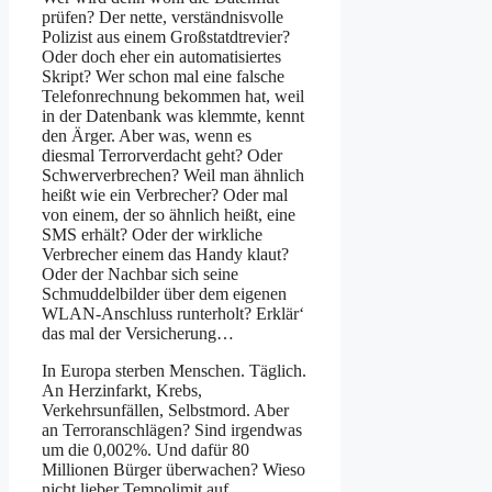
prüfen? Der nette, verständnisvolle
Polizist aus einem Großstatdtrevier?
Oder doch eher ein automatisiertes
Skript? Wer schon mal eine falsche
Telefonrechnung bekommen hat, weil
in der Datenbank was klemmte, kennt
den Ärger. Aber was, wenn es
diesmal Terrorverdacht geht? Oder
Schwerverbrechen? Weil man ähnlich
heißt wie ein Verbrecher? Oder mal
von einem, der so ähnlich heißt, eine
SMS erhält? Oder der wirkliche
Verbrecher einem das Handy klaut?
Oder der Nachbar sich seine
Schmuddelbilder über dem eigenen
WLAN-Anschluss runterholt? Erklär‘
das mal der Versicherung…
In Europa sterben Menschen. Täglich.
An Herzinfarkt, Krebs,
Verkehrsunfällen, Selbstmord. Aber
an Terroranschlägen? Sind irgendwas
um die 0,002%. Und dafür 80
Millionen Bürger überwachen? Wieso
nicht lieber Tempolimit auf