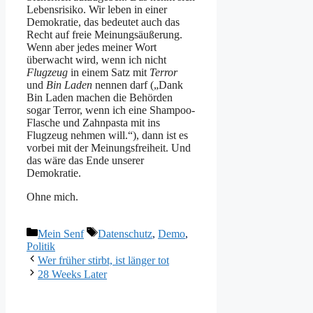
Lebensrisiko. Wir leben in einer
Demokratie, das bedeutet auch das
Recht auf freie Meinungsäußerung.
Wenn aber jedes meiner Wort
überwacht wird, wenn ich nicht
Flugzeug
in einem Satz mit
Terror
und
Bin Laden
nennen darf („Dank
Bin Laden machen die Behörden
sogar Terror, wenn ich eine Shampoo-
Flasche und Zahnpasta mit ins
Flugzeug nehmen will.“), dann ist es
vorbei mit der Meinungsfreiheit. Und
das wäre das Ende unserer
Demokratie.
Ohne mich.
Kategorien
Schlagwörter
Mein Senf
Datenschutz
,
Demo
,
Politik
Wer früher stirbt, ist länger tot
28 Weeks Later