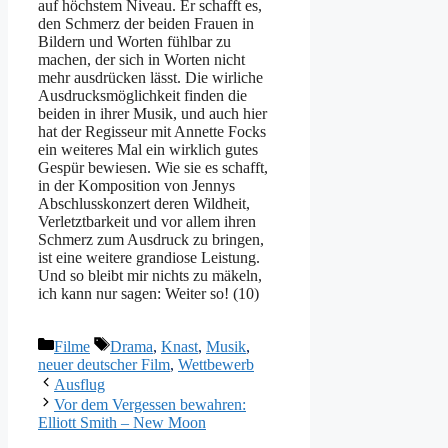
auf höchstem Niveau. Er schafft es,
den Schmerz der beiden Frauen in
Bildern und Worten fühlbar zu
machen, der sich in Worten nicht
mehr ausdrücken lässt. Die wirliche
Ausdrucksmöglichkeit finden die
beiden in ihrer Musik, und auch hier
hat der Regisseur mit Annette Focks
ein weiteres Mal ein wirklich gutes
Gespür bewiesen. Wie sie es schafft,
in der Komposition von Jennys
Abschlusskonzert deren Wildheit,
Verletztbarkeit und vor allem ihren
Schmerz zum Ausdruck zu bringen,
ist eine weitere grandiose Leistung.
Und so bleibt mir nichts zu mäkeln,
ich kann nur sagen: Weiter so! (10)
Kategorien
Schlagwörter
Filme
Drama
,
Knast
,
Musik
,
neuer deutscher Film
,
Wettbewerb
Ausflug
Vor dem Vergessen bewahren:
Elliott Smith – New Moon