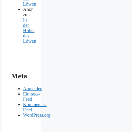
Löwen
Anon
zu
In
der
Höhle
des
Löwen
Meta
Anmelden
Eintrags-
Feed
Kommentar-
Feed
WordPress.org