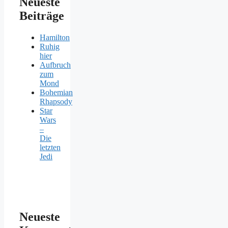
Neueste
Beiträge
Hamilton
Ruhig
hier
Aufbruch
zum
Mond
Bohemian
Rhapsody
Star
Wars
–
Die
letzten
Jedi
Neueste