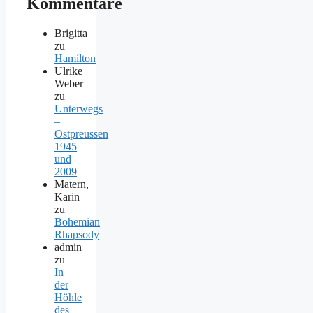
Kommentare
Brigitta
zu
Hamilton
Ulrike
Weber
zu
Unterwegs
–
Ostpreussen
1945
und
2009
Matern,
Karin
zu
Bohemian
Rhapsody
admin
zu
In
der
Höhle
des