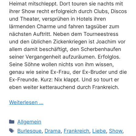
Heimat mitschleppt. Dort touren sie nachts mit
ihrer Show recht erfolgreich durch Clubs, Discos
und Theater, versprühen in Hotels ihren
lärmenden Charme und fahren tagsüber zum
nächsten Auftritt. Neben dem Tourneestress
und den üblichen Zickenkriegen ist Joachim vor
allem damit beschäftigt, den Scherbenhaufen
seiner Vergangenheit aufzuräumen. Erfolglos.
Seine Söhne wollen nichts von ihm wissen,
genau wie seine Ex-Frau, der Ex-Bruder und die
Ex-Freunde. Kurz: Nix klappt. Und so tourt er
eben weiter ketterauchend durch Frankreich.
Weiterlesen …
Kategorien
Allgemein
Schlagwörter
Burlesque
,
Drama
,
Frankreich
,
Liebe
,
Show
,