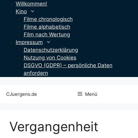
Zum
Willkommen!
Inhalt
Kino
springen
Filme chronologisch
Filme alphabetisch
Film nach Wertung
Impressum
Datenschutzerklärung
Nutzung von Cookies
DSGVO (GDPR) – persönliche Daten
anfordern
CJuergens.de
Menü
Vergangenheit