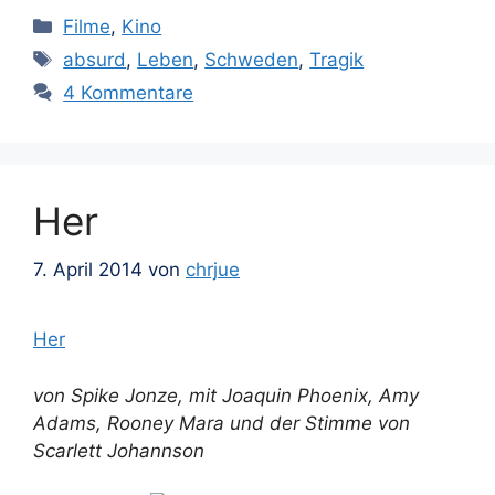
Kategorien
Filme
,
Kino
Schlagwörter
absurd
,
Leben
,
Schweden
,
Tragik
4 Kommentare
Her
7. April 2014
von
chrjue
Her
von Spike Jonze, mit Joaquin Phoenix, Amy
Adams, Rooney Mara und der Stimme von
Scarlett Johannson