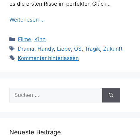
es die ersten Risse im perfekten Glück…
Weiterlesen …
Kategorien
Filme
,
Kino
Schlagwörter
Drama
,
Handy
,
Liebe
,
OS
,
Tragik
,
Zukunft
Kommentar hinterlassen
Suchen
nach:
Neueste Beiträge