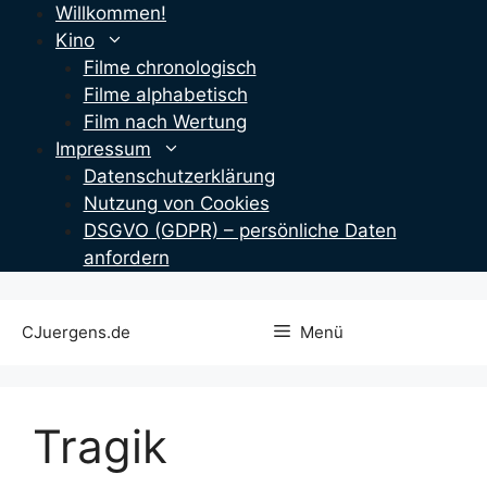
Zum
Willkommen!
Inhalt
Kino
springen
Filme chronologisch
Filme alphabetisch
Film nach Wertung
Impressum
Datenschutzerklärung
Nutzung von Cookies
DSGVO (GDPR) – persönliche Daten
anfordern
CJuergens.de
Menü
Tragik