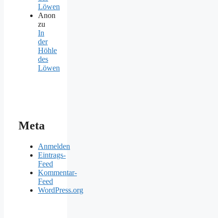
Löwen
Anon
zu
In
der
Höhle
des
Löwen
Meta
Anmelden
Eintrags-
Feed
Kommentar-
Feed
WordPress.org