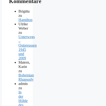
Kommentare
Brigitta
zu
Hamilton
Ulrike
Weber
zu
Unterwegs
–
Ostpreussen
1945
und
2009
Matern,
Karin
zu
Bohemian
Rhapsody
admin
zu
In
der
Höhle
des