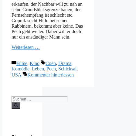
erkaufen, der Nachbar will zu nah an
seine Grundstücksgrenze bauen, der
Fernsehempfang ist schlecht etc.
Gopnik sucht Hilfe bei seinen
Rabbinern, bekommt aber keine. Das
Pech geht weiter. Dabei will er doch
nur ein anständiger Mann sein.
Weiterlesen …
Kategorien
Schlagwörter
Filme
,
Kino
Coen
,
Drama
,
Komödie
,
Leben
,
Pech
,
Schicksal
,
USA
Kommentar hinterlassen
Suchen
nach: