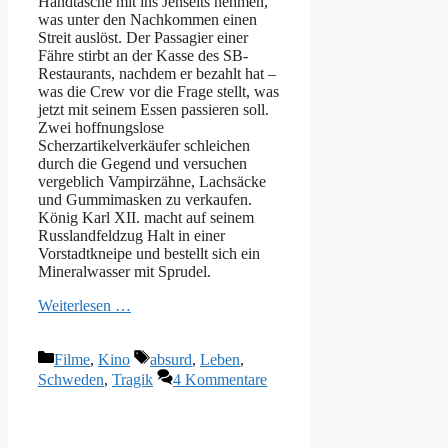
Handtasche mit ins Jenseits nehmen,
was unter den Nachkommen einen
Streit auslöst. Der Passagier einer
Fähre stirbt an der Kasse des SB-
Restaurants, nachdem er bezahlt hat –
was die Crew vor die Frage stellt, was
jetzt mit seinem Essen passieren soll.
Zwei hoffnungslose
Scherzartikelverkäufer schleichen
durch die Gegend und versuchen
vergeblich Vampirzähne, Lachsäcke
und Gummimasken zu verkaufen.
König Karl XII. macht auf seinem
Russlandfeldzug Halt in einer
Vorstadtkneipe und bestellt sich ein
Mineralwasser mit Sprudel.
Weiterlesen …
Kategorien
Schlagwörter
Filme
,
Kino
absurd
,
Leben
,
Schweden
,
Tragik
4 Kommentare