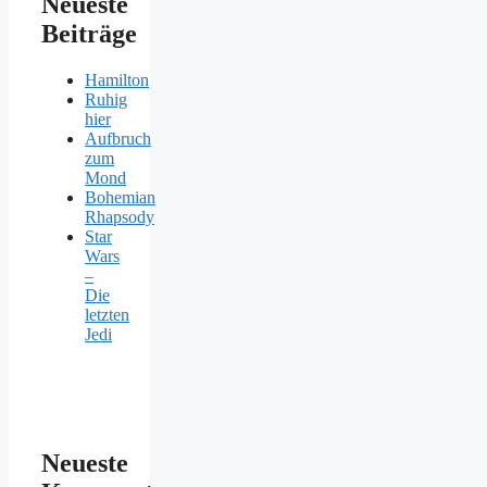
Neueste
Beiträge
Hamilton
Ruhig
hier
Aufbruch
zum
Mond
Bohemian
Rhapsody
Star
Wars
–
Die
letzten
Jedi
Neueste