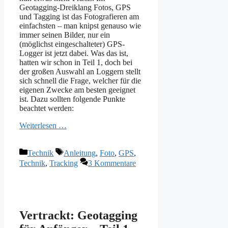
Geotagging-Dreiklang Fotos, GPS
und Tagging ist das Fotografieren am
einfachsten – man knipst genauso wie
immer seinen Bilder, nur ein
(möglichst eingeschalteter) GPS-
Logger ist jetzt dabei. Was das ist,
hatten wir schon in Teil 1, doch bei
der großen Auswahl an Loggern stellt
sich schnell die Frage, welcher für die
eigenen Zwecke am besten geeignet
ist. Dazu sollten folgende Punkte
beachtet werden:
Weiterlesen …
Kategorien
Schlagwörter
Technik
Anleitung
,
Foto
,
GPS
,
Technik
,
Tracking
3 Kommentare
Vertrackt: Geotagging