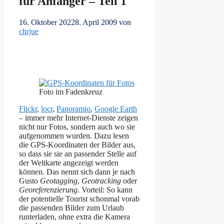
für Anfänger – Teil 1
16. Oktober 2022
8. April 2009
von
chrjue
Foto im Fadenkreuz
Flickr
,
locr
,
Panoramio
,
Google Earth
– immer mehr Internet-Dienste zeigen
nicht nur Fotos, sondern auch wo sie
aufgenommen wurden. Dazu lesen
die GPS-Koordinaten der Bilder aus,
so dass sie sie an passender Stelle auf
der Weltkarte angezeigt werden
können. Das nennt sich dann je nach
Gusto
Geotagging
,
Geotracking
oder
Georeferenzierung
. Vorteil: So kann
der potentielle Tourist schonmal vorab
die passenden Bilder zum Urlaub
runterladen, ohne extra die Kamera