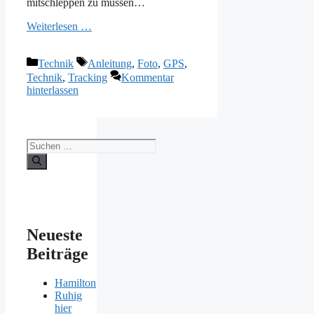
mitschleppen zu müssen…
Weiterlesen …
Kategorien
Schlagwörter
Technik
Anleitung
,
Foto
,
GPS
,
Technik
,
Tracking
Kommentar
hinterlassen
Suchen
nach:
Neueste
Beiträge
Hamilton
Ruhig
hier