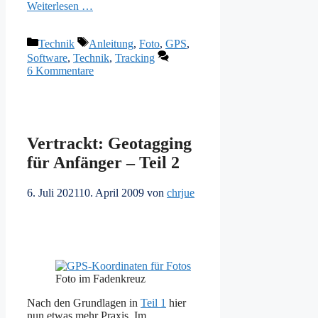
Weiterlesen …
Kategorien
Schlagwörter
Technik
Anleitung
,
Foto
,
GPS
,
Software
,
Technik
,
Tracking
6 Kommentare
Vertrackt: Geotagging
für Anfänger – Teil 2
6. Juli 2021
10. April 2009
von
chrjue
Foto im Fadenkreuz
Nach den Grundlagen in
Teil 1
hier
nun etwas mehr Praxis. Im