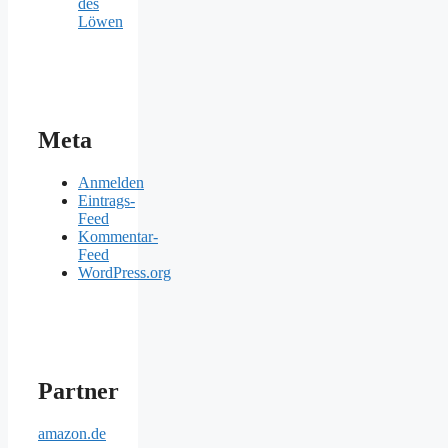
des
Löwen
Meta
Anmelden
Eintrags-
Feed
Kommentar-
Feed
WordPress.org
Partner
amazon.de