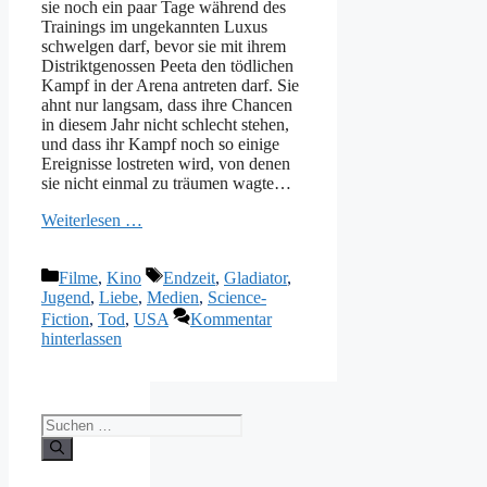
sie noch ein paar Tage während des
Trainings im ungekannten Luxus
schwelgen darf, bevor sie mit ihrem
Distriktgenossen Peeta den tödlichen
Kampf in der Arena antreten darf. Sie
ahnt nur langsam, dass ihre Chancen
in diesem Jahr nicht schlecht stehen,
und dass ihr Kampf noch so einige
Ereignisse lostreten wird, von denen
sie nicht einmal zu träumen wagte…
Weiterlesen …
Kategorien
Schlagwörter
Filme
,
Kino
Endzeit
,
Gladiator
,
Jugend
,
Liebe
,
Medien
,
Science-
Fiction
,
Tod
,
USA
Kommentar
hinterlassen
Suchen
nach: