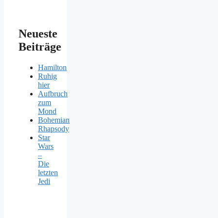
Neueste
Beiträge
Hamilton
Ruhig
hier
Aufbruch
zum
Mond
Bohemian
Rhapsody
Star
Wars
–
Die
letzten
Jedi