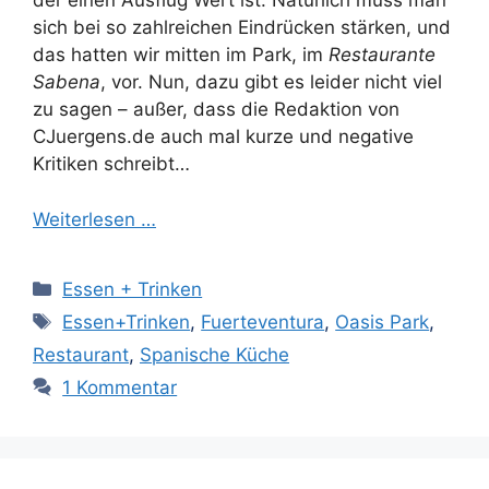
der einen Ausflug Wert ist. Natürlich muss man
sich bei so zahlreichen Eindrücken stärken, und
das hatten wir mitten im Park, im
Restaurante
Sabena
, vor. Nun, dazu gibt es leider nicht viel
zu sagen – außer, dass die Redaktion von
CJuergens.de auch mal kurze und negative
Kritiken schreibt…
Weiterlesen …
Kategorien
Essen + Trinken
Schlagwörter
Essen+Trinken
,
Fuerteventura
,
Oasis Park
,
Restaurant
,
Spanische Küche
1 Kommentar