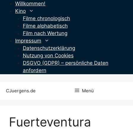
Zum
Willkommen!
Inhalt
Kino
springen
Filme chronologisch
Filme alphabetisch
Film nach Wertung
Impressum
Datenschutzerklärung
Nutzung von Cookies
DSGVO (GDPR) – persönliche Daten
anfordern
CJuergens.de
Menü
Fuerteventura