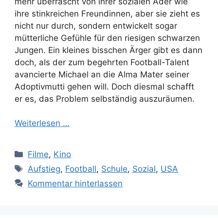
mehr überrascht von ihrer sozialen Ader wie
ihre stinkreichen Freundinnen, aber sie zieht es
nicht nur durch, sondern entwickelt sogar
mütterliche Gefühle für den riesigen schwarzen
Jungen. Ein kleines bisschen Ärger gibt es dann
doch, als der zum begehrten Football-Talent
avancierte Michael an die Alma Mater seiner
Adoptivmutti gehen will. Doch diesmal schafft
er es, das Problem selbständig auszuräumen.
Weiterlesen …
Kategorien
Filme
,
Kino
Schlagwörter
Aufstieg
,
Football
,
Schule
,
Sozial
,
USA
Kommentar hinterlassen