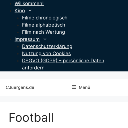
Zum
Willkommen!
Inhalt
Kino
springen
Filme chronologisch
Filme alphabetisch
Film nach Wertung
Impressum
Datenschutzerklärung
Nutzung von Cookies
DSGVO (GDPR) – persönliche Daten
anfordern
CJuergens.de
Menü
Football