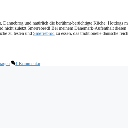
r, Dannebrog und natürlich die berühmt-berüchtigte Küche: Hotdogs m
 und nicht zuletzt Smørrebrød! Bei meinem Dänemark-Aufenthalt diesen
üche zu testen und
Smørrebrød
zu essen, das traditionelle dänische reich
hagen
1 Kommentar