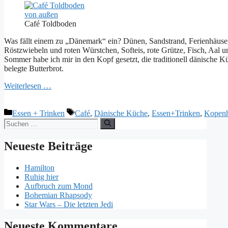
Café Toldboden
Was fällt einem zu „Dänemark“ ein? Dünen, Sandstrand, Ferienhäuse
Röstzwiebeln und roten Würstchen, Softeis, rote Grütze, Fisch, Aal
Sommer habe ich mir in den Kopf gesetzt, die traditionell dänische K
belegte Butterbrot.
Weiterlesen …
Kategorien
Schlagwörter
Essen + Trinken
Café
,
Dänische Küche
,
Essen+Trinken
,
Kopen
Suchen
nach:
Neueste Beiträge
Hamilton
Ruhig hier
Aufbruch zum Mond
Bohemian Rhapsody
Star Wars – Die letzten Jedi
Neueste Kommentare