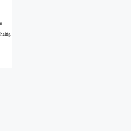
it
haltig