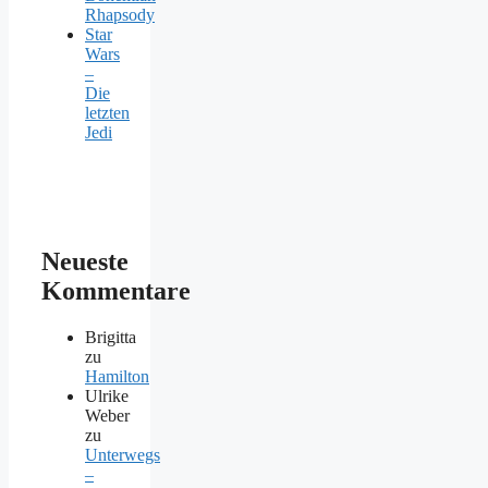
Rhapsody
Star
Wars
–
Die
letzten
Jedi
Neueste
Kommentare
Brigitta
zu
Hamilton
Ulrike
Weber
zu
Unterwegs
–