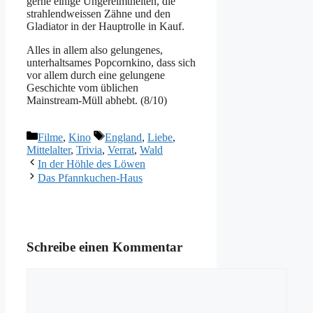
gerne einige Ungereimtheiten, die
strahlendweissen Zähne und den
Gladiator in der Hauptrolle in Kauf.
Alles in allem also gelungenes,
unterhaltsames Popcornkino, dass sich
vor allem durch eine gelungene
Geschichte vom üblichen
Mainstream-Müll abhebt. (8/10)
Kategorien
Schlagwörter
Filme
,
Kino
England
,
Liebe
,
Mittelalter
,
Trivia
,
Verrat
,
Wald
In der Höhle des Löwen
Das Pfannkuchen-Haus
Schreibe einen Kommentar
Kommentar