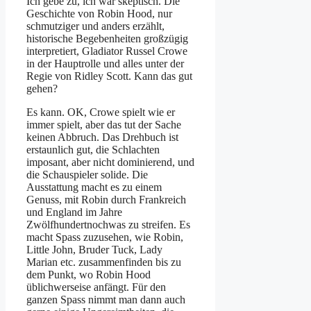
Ich gebe zu, ich war skeptisch. Die
Geschichte von Robin Hood, nur
schmutziger und anders erzählt,
historische Begebenheiten großzügig
interpretiert, Gladiator Russel Crowe
in der Hauptrolle und alles unter der
Regie von Ridley Scott. Kann das gut
gehen?
Es kann. OK, Crowe spielt wie er
immer spielt, aber das tut der Sache
keinen Abbruch. Das Drehbuch ist
erstaunlich gut, die Schlachten
imposant, aber nicht dominierend, und
die Schauspieler solide. Die
Ausstattung macht es zu einem
Genuss, mit Robin durch Frankreich
und England im Jahre
Zwölfhundertnochwas zu streifen. Es
macht Spass zuzusehen, wie Robin,
Little John, Bruder Tuck, Lady
Marian etc. zusammenfinden bis zu
dem Punkt, wo Robin Hood
üblichwerseise anfängt. Für den
ganzen Spass nimmt man dann auch