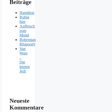
Beiträge
Hamilton
Ruhig
hier
Aufbruch
zum
Mond
Bohemian
Rhapsody
Star
Wars
–
Die
letzten
Jedi
Neueste
Kommentare