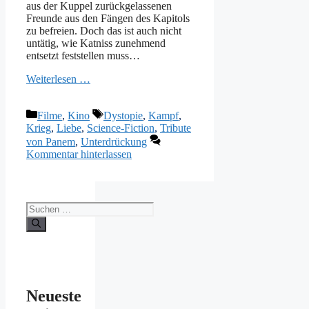
aus der Kuppel zurückgelassenen
Freunde aus den Fängen des Kapitols
zu befreien. Doch das ist auch nicht
untätig, wie Katniss zunehmend
entsetzt feststellen muss…
Weiterlesen …
Kategorien
Schlagwörter
Filme
,
Kino
Dystopie
,
Kampf
,
Krieg
,
Liebe
,
Science-Fiction
,
Tribute
von Panem
,
Unterdrückung
Kommentar hinterlassen
Suchen
nach:
Neueste