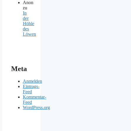
Anon
zu
In
der
Höhle
des
Löwen
Meta
Anmelden
Eintrags-
Feed
Kommentar-
Feed
WordPress.org