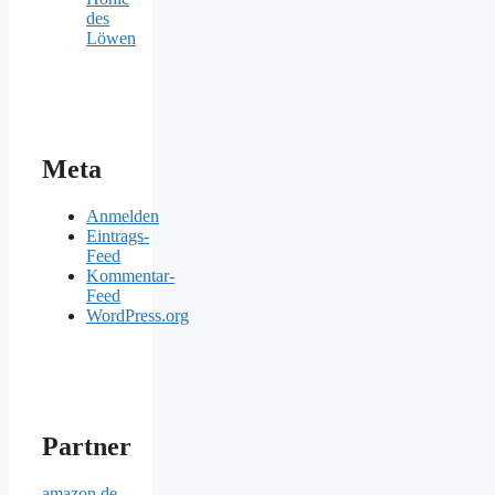
des
Löwen
Meta
Anmelden
Eintrags-
Feed
Kommentar-
Feed
WordPress.org
Partner
amazon.de