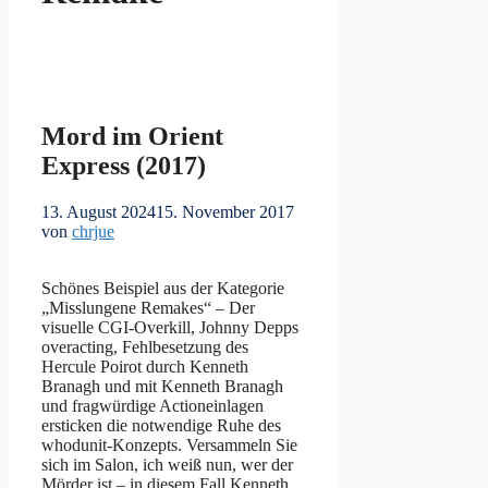
Mord im Orient
Express (2017)
13. August 2024
15. November 2017
von
chrjue
Schönes Beispiel aus der Kategorie
„Misslungene Remakes“ – Der
visuelle CGI-Overkill, Johnny Depps
overacting, Fehlbesetzung des
Hercule Poirot durch Kenneth
Branagh und mit Kenneth Branagh
und fragwürdige Actioneinlagen
ersticken die notwendige Ruhe des
whodunit-Konzepts. Versammeln Sie
sich im Salon, ich weiß nun, wer der
Mörder ist – in diesem Fall Kenneth