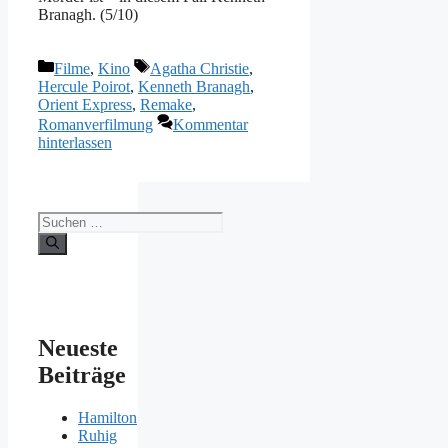
Branagh. (5/10)
Kategorien
Schlagwörter
Filme
,
Kino
Agatha Christie
,
Hercule Poirot
,
Kenneth Branagh
,
Orient Express
,
Remake
,
Romanverfilmung
Kommentar
hinterlassen
Suchen
nach:
Neueste
Beiträge
Hamilton
Ruhig