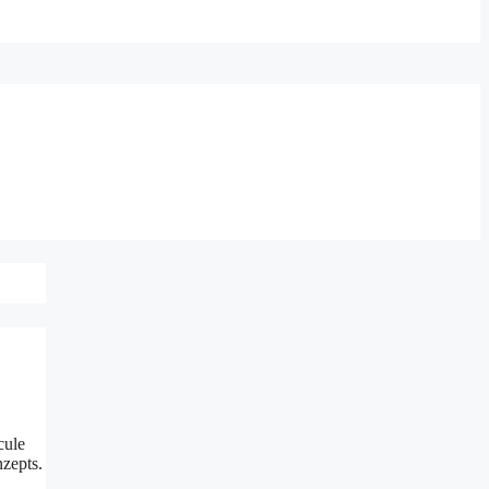
cule
zepts.