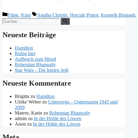
Kategorien
Schlagwörter
Filme
,
Kino
Agatha Christie
,
Hercule Poirot
,
Kenneth Branagh
,
Suchen
nach:
Neueste Beiträge
Hamilton
Ruhig hier
Aufbruch zum Mond
Bohemian Rhapsody
Star Wars – Die letzten Jedi
Neueste Kommentare
Brigitta
zu
Hamilton
Ulrike Weber
zu
Unterwegs – Ostpreussen 1945 und
2009
Matern, Karin
zu
Bohemian Rhapsody
admin
zu
In der Höhle des Löwen
Anon
zu
In der Höhle des Löwen
Meta