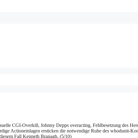
suelle CGI-Overkill, Johnny Depps overacting, Fehlbesetzung des Her
dige Actioneinlagen ersticken die notwendige Ruhe des whodunit-Kon
 diesem Fall Kenneth Branagh. (5/10)