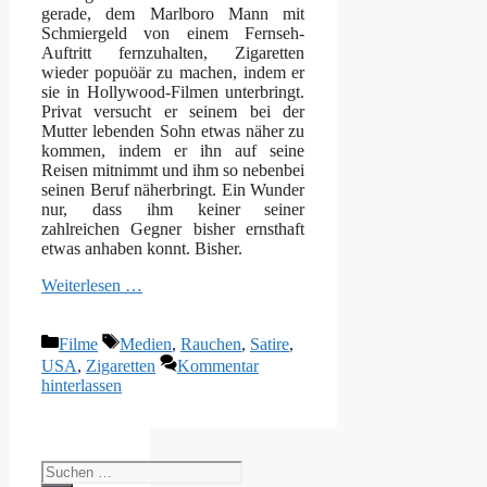
gerade, dem Marlboro Mann mit
Schmiergeld von einem Fernseh-
Auftritt fernzuhalten, Zigaretten
wieder popuöär zu machen, indem er
sie in Hollywood-Filmen unterbringt.
Privat versucht er seinem bei der
Mutter lebenden Sohn etwas näher zu
kommen, indem er ihn auf seine
Reisen mitnimmt und ihm so nebenbei
seinen Beruf näherbringt. Ein Wunder
nur, dass ihm keiner seiner
zahlreichen Gegner bisher ernsthaft
etwas anhaben konnt. Bisher.
Weiterlesen …
Kategorien
Schlagwörter
Filme
Medien
,
Rauchen
,
Satire
,
USA
,
Zigaretten
Kommentar
hinterlassen
Suchen