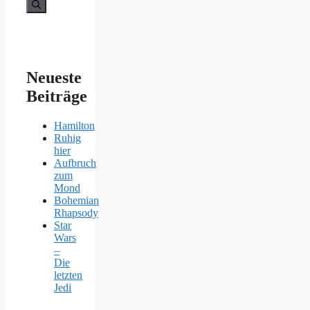
nach:
Neueste
Beiträge
Hamilton
Ruhig
hier
Aufbruch
zum
Mond
Bohemian
Rhapsody
Star
Wars
–
Die
letzten
Jedi