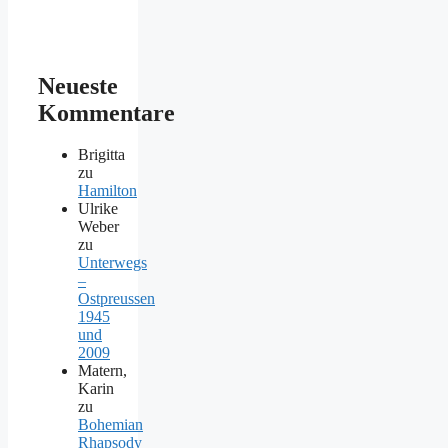
Neueste
Kommentare
Brigitta
zu
Hamilton
Ulrike
Weber
zu
Unterwegs
–
Ostpreussen
1945
und
2009
Matern,
Karin
zu
Bohemian
Rhapsody