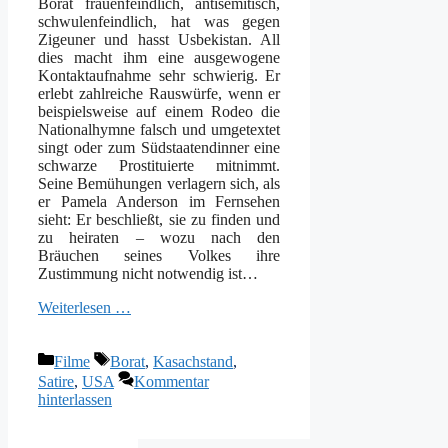
Borat frauenfeindlich, antisemitisch,
schwulenfeindlich, hat was gegen
Zigeuner und hasst Usbekistan. All
dies macht ihm eine ausgewogene
Kontaktaufnahme sehr schwierig. Er
erlebt zahlreiche Rauswürfe, wenn er
beispielsweise auf einem Rodeo die
Nationalhymne falsch und umgetextet
singt oder zum Südstaatendinner eine
schwarze Prostituierte mitnimmt.
Seine Bemühungen verlagern sich, als
er Pamela Anderson im Fernsehen
sieht: Er beschließt, sie zu finden und
zu heiraten – wozu nach den
Bräuchen seines Volkes ihre
Zustimmung nicht notwendig ist…
Weiterlesen …
Kategorien
Schlagwörter
Filme
Borat
,
Kasachstand
,
Satire
,
USA
Kommentar
hinterlassen