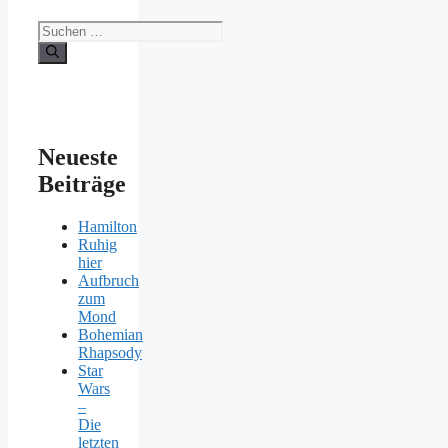
Suchen
nach:
Neueste
Beiträge
Hamilton
Ruhig
hier
Aufbruch
zum
Mond
Bohemian
Rhapsody
Star
Wars
–
Die
letzten