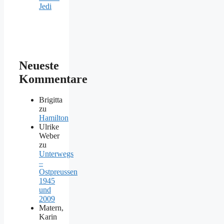
Jedi
Neueste
Kommentare
Brigitta
zu
Hamilton
Ulrike
Weber
zu
Unterwegs
–
Ostpreussen
1945
und
2009
Matern,
Karin