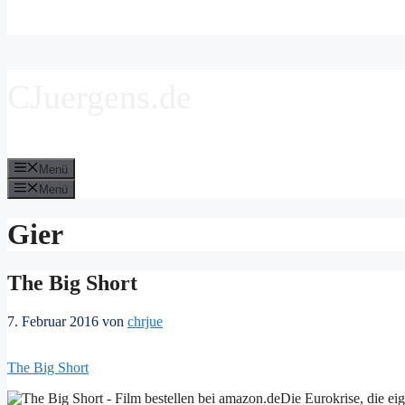
CJuergens.de
Menü
Menü
Gier
The Big Short
7. Februar 2016
von
chrjue
The Big Short
Die Eurokrise, die ei