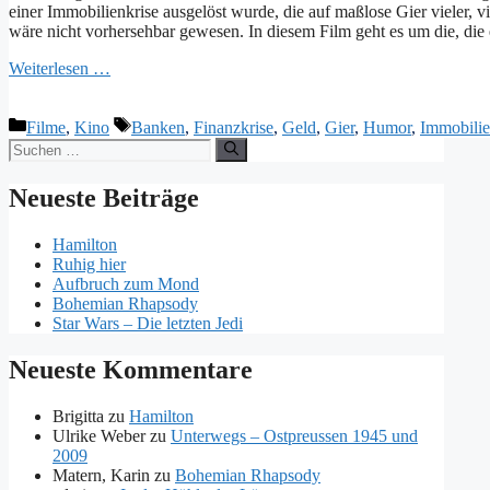
einer Immobilienkrise ausgelöst wurde, die auf maßlose Gier vieler, vi
wäre nicht vorhersehbar gewesen. In diesem Film geht es um die, die
Weiterlesen …
Kategorien
Schlagwörter
Filme
,
Kino
Banken
,
Finanzkrise
,
Geld
,
Gier
,
Humor
,
Immobili
Suchen
nach:
Neueste Beiträge
Hamilton
Ruhig hier
Aufbruch zum Mond
Bohemian Rhapsody
Star Wars – Die letzten Jedi
Neueste Kommentare
Brigitta
zu
Hamilton
Ulrike Weber
zu
Unterwegs – Ostpreussen 1945 und
2009
Matern, Karin
zu
Bohemian Rhapsody