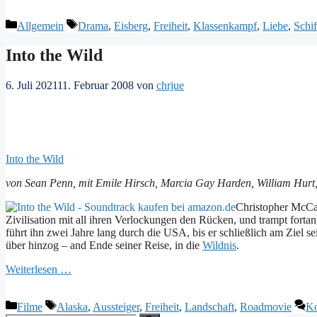
Kategorien
Schlagwörter
Allgemein
Drama
,
Eisberg
,
Freiheit
,
Klassenkampf
,
Liebe
,
Schi
Into the Wild
6. Juli 2021
11. Februar 2008
von
chrjue
Into the Wild
von Sean Penn, mit Emile Hirsch, Marcia Gay Harden, William Hurt,
Christopher McCan
Zivilisation mit all ihren Verlockungen den Rücken, und trampt fort
führt ihn zwei Jahre lang durch die USA, bis er schließlich am Ziel s
über hinzog – and Ende seiner Reise, in die
Wildnis
.
Weiterlesen …
Kategorien
Schlagwörter
Filme
Alaska
,
Aussteiger
,
Freiheit
,
Landschaft
,
Roadmovie
Ko