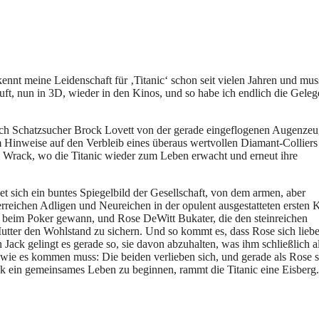
nnt meine Leidenschaft für ‚Titanic‘ schon seit vielen Jahren und mus
äuft, nun in 3D, wieder in den Kinos, und so habe ich endlich die Geleg
 sich Schatzsucher Brock Lovett von der gerade eingeflogenen Augenzeu
m Hinweise auf den Verbleib eines überaus wertvollen Diamant-Colliers
m Wrack, wo die Titanic wieder zum Leben erwacht und erneut ihre
t sich ein buntes Spiegelbild der Gesellschaft, von dem armen, aber
rreichen Adligen und Neureichen in der opulent ausgestatteten ersten K
s beim Poker gewann, und Rose DeWitt Bukater, die den steinreichen
tter den Wohlstand zu sichern. Und so kommt es, dass Rose sich liebe
Jack gelingt es gerade so, sie davon abzuhalten, was ihm schließlich a
 wie es kommen muss: Die beiden verlieben sich, und gerade als Rose s
ck ein gemeinsames Leben zu beginnen, rammt die Titanic eine Eisberg.