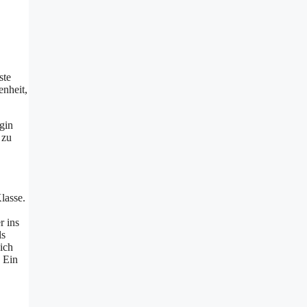
ste
enheit,
gin
 zu
lasse.
r ins
ls
ich
 Ein