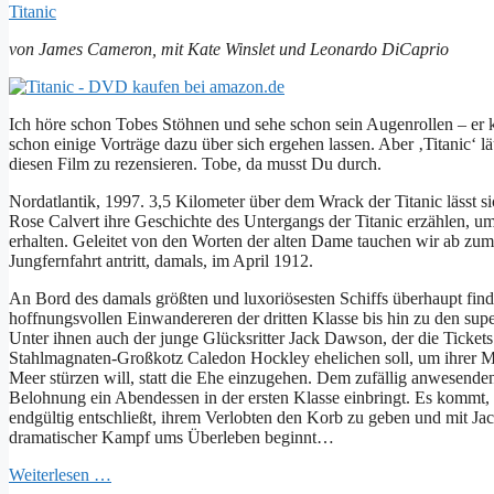
Titanic
von James Cameron, mit Kate Winslet und Leonardo DiCaprio
Ich höre schon Tobes Stöhnen und sehe schon sein Augenrollen – er ke
schon einige Vorträge dazu über sich ergehen lassen. Aber ‚Titanic‘ l
diesen Film zu rezensieren. Tobe, da musst Du durch.
Nordatlantik, 1997. 3,5 Kilometer über dem Wrack der Titanic lässt
Rose Calvert ihre Geschichte des Untergangs der Titanic erzählen, u
erhalten. Geleitet von den Worten der alten Dame tauchen wir ab zu
Jungfernfahrt antritt, damals, im April 1912.
An Bord des damals größten und luxoriösesten Schiffs überhaupt finde
hoffnungsvollen Einwandereren der dritten Klasse bis hin zu den supe
Unter ihnen auch der junge Glücksritter Jack Dawson, der die Ticket
Stahlmagnaten-Großkotz Caledon Hockley ehelichen soll, um ihrer Mu
Meer stürzen will, statt die Ehe einzugehen. Dem zufällig anwesenden 
Belohnung ein Abendessen in der ersten Klasse einbringt. Es kommt,
endgültig entschließt, ihrem Verlobten den Korb zu geben und mit Ja
dramatischer Kampf ums Überleben beginnt…
Weiterlesen …