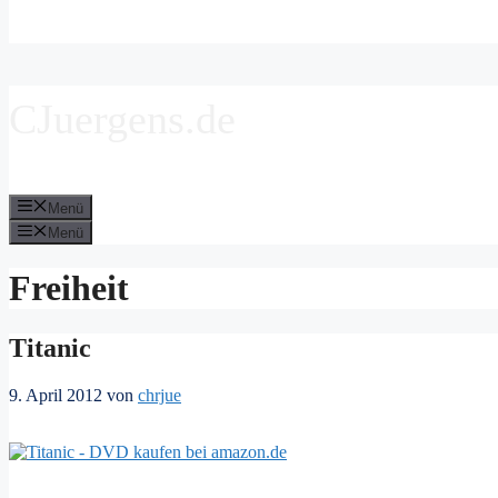
CJuergens.de
Menü
Menü
Freiheit
Titanic
9. April 2012
von
chrjue