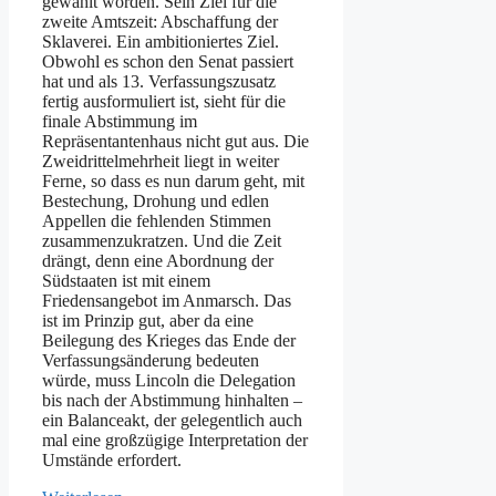
gewählt worden. Sein Ziel für die
zweite Amtszeit: Abschaffung der
Sklaverei. Ein ambitioniertes Ziel.
Obwohl es schon den Senat passiert
hat und als 13. Verfassungszusatz
fertig ausformuliert ist, sieht für die
finale Abstimmung im
Repräsentantenhaus nicht gut aus. Die
Zweidrittelmehrheit liegt in weiter
Ferne, so dass es nun darum geht, mit
Bestechung, Drohung und edlen
Appellen die fehlenden Stimmen
zusammenzukratzen. Und die Zeit
drängt, denn eine Abordnung der
Südstaaten ist mit einem
Friedensangebot im Anmarsch. Das
ist im Prinzip gut, aber da eine
Beilegung des Krieges das Ende der
Verfassungsänderung bedeuten
würde, muss Lincoln die Delegation
bis nach der Abstimmung hinhalten –
ein Balanceakt, der gelegentlich auch
mal eine großzügige Interpretation der
Umstände erfordert.