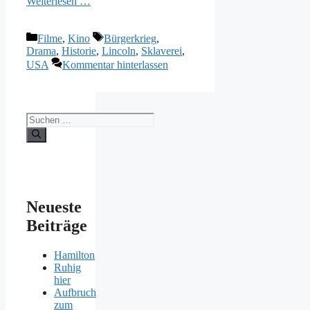
Weiterlesen …
Kategorien
Schlagwörter
Filme
,
Kino
Bürgerkrieg
,
Drama
,
Historie
,
Lincoln
,
Sklaverei
,
USA
Kommentar hinterlassen
Suchen
nach:
Neueste
Beiträge
Hamilton
Ruhig
hier
Aufbruch
zum