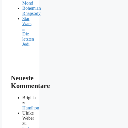
Mond
Bohemian
Rhapsody
Star
Wars
–
Die
letzten
Jedi
Neueste
Kommentare
Brigitta
zu
Hamilton
Ulrike
Weber
zu