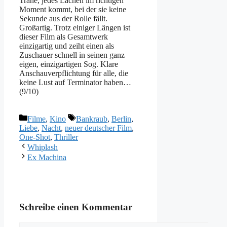
Träne, jedes Lachen im richtigen
Moment kommt, bei der sie keine
Sekunde aus der Rolle fällt.
Großartig. Trotz einiger Längen ist
dieser Film als Gesamtwerk
einzigartig und zeiht einen als
Zuschauer schnell in seinen ganz
eigen, einzigartigen Sog. Klare
Anschauverpflichtung für alle, die
keine Lust auf Terminator haben…
(9/10)
Kategorien
Schlagwörter
Filme
,
Kino
Bankraub
,
Berlin
,
Liebe
,
Nacht
,
neuer deutscher Film
,
One-Shot
,
Thriller
Whiplash
Ex Machina
Schreibe einen Kommentar
Kommentar