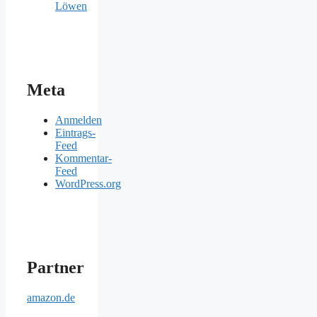
Löwen
Meta
Anmelden
Eintrags-
Feed
Kommentar-
Feed
WordPress.org
Partner
amazon.de