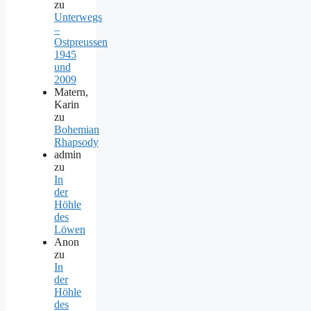
zu
Unterwegs
–
Ostpreussen
1945
und
2009
Matern,
Karin
zu
Bohemian
Rhapsody
admin
zu
In
der
Höhle
des
Löwen
Anon
zu
In
der
Höhle
des