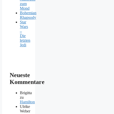
zum
Mond
Bohemian
Rhapsody
Star
Wars
–
Die
letzten
Jedi
Neueste
Kommentare
Brigitta
zu
Hamilton
Ulrike
Weber