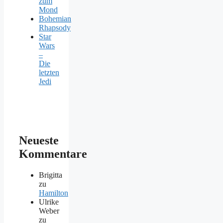
zum
Mond
Bohemian
Rhapsody
Star
Wars
–
Die
letzten
Jedi
Neueste
Kommentare
Brigitta
zu
Hamilton
Ulrike
Weber
zu