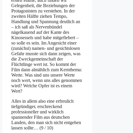
ersten Hälfte, auch finden wir
Gelegenheit, die Beziehungen der
Protagonisten zu verstehen. In der
zweiten Hälfte ziehen Tempo,
Handlung und Spannung deutlich an
– ich saß als Nervenbündel
nägelkauend auf der Kante des
Kinosessels und habe mitgefiebert –
so solle es sein. Im Angesicht einer
(zunächst) namen- und gesichtslosen
Gefahr musste sich dann zeigen, was
die Zweckgemeinschaft der
Flüchtlinge wert ist. So kommt der
Film dann almählich zum Kernthema:
Werte. Was sind uns unsere Werte
noch wert, wenn uns alles genommen
wird? Welche Opfer ist es einem
Wert?
Alles in allem also eine erfreulich
tiefgründiger, erschreckend
professioneller und wirklich
spannender Film aus deutschen
Landen, den man sich nicht entgehen
lassen sollte… (9 / 10)