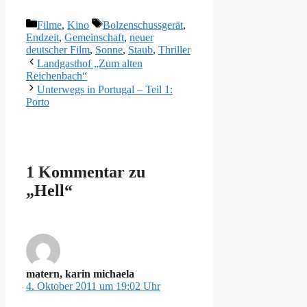
Kategorien
Schlagwörter
Filme
,
Kino
Bolzenschussgerät
,
Endzeit
,
Gemeinschaft
,
neuer
deutscher Film
,
Sonne
,
Staub
,
Thriller
Landgasthof „Zum alten
Reichenbach“
Unterwegs in Portugal – Teil 1:
Porto
1 Kommentar zu
„Hell“
matern, karin michaela
4. Oktober 2011 um 19:02 Uhr