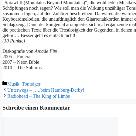
„Sprawl II (Mountains Beyond Mountains)“, die wohl jeden Musikreze
Schöpfungen noch sagen? Wie soll man die Wirkung unzähliger Tons
zusammen fügen, auf den Zuhörer beschreiben. Da wären die warmen,
Keyboardmelodien, die unaufdringlich den Gitarrenakkorden immer ein
Schlagzeug. Dann der kongenial arrangierte, sich mal ergänzende m
die poetischen Texte über die Trostlosigkeit der Gegenden, in dene
gehört… Besser geht es einfach nicht!
(10 Punkte)
Diskografie von
Arcade Fire
:
2005 – Funeral
2007 – Neon Bible
2010 – The Suburbs
Kategorien
Musik
,
Tonträger
Unterwegs – …..beim Hamburg-Derby!
Radiohead – The King of Limbs
Schreibe einen Kommentar
Kommentar