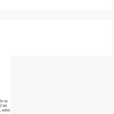
bs
so
 2 im
, sebst