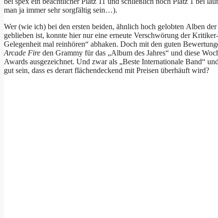
bei spex ein beachtlicher Platz 11 und schließlich noch Platz 1 bei l
man ja immer sehr sorgfältig sein…).
Wer (wie ich) bei den ersten beiden, ähnlich hoch gelobten Alben der
geblieben ist, konnte hier nur eine erneute Verschwörung der Kriti
Gelegenheit mal reinhören“ abhaken. Doch mit den guten Bewertungen
Arcade Fire
den Grammy für das „Album des Jahres“ und diese Woche 
Awards ausgezeichnet. Und zwar als „Beste Internationale Band“ und
gut sein, dass es derart flächendeckend mit Preisen überhäuft wird?