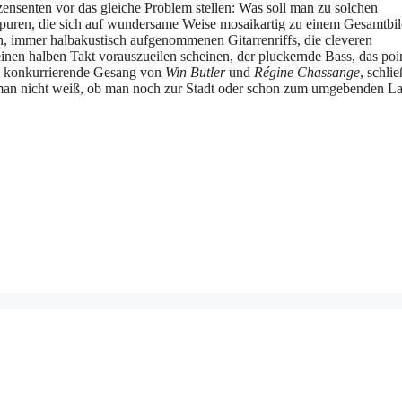
nsenten vor das gleiche Problem stellen: Was soll man zu solchen
puren, die sich auf wundersame Weise mosaikartig zu einem Gesamtbi
 immer halbakustisch aufgenommenen Gitarrenriffs, die cleveren
en halben Takt vorauszueilen scheinen, der pluckernde Bass, das poin
al konkurrierende Gesang von
Win Butler
und
Régine Chassange
, schlie
n man nicht weiß, ob man noch zur Stadt oder schon zum umgebenden L