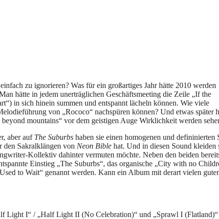
 einfach zu ignorieren? Was für ein großartiges Jahr hätte 2010 werden
Man hätte in jedem unerträglichen Geschäftsmeeting die Zeile „If the
t“) in sich hinein summen und entspannt lächeln können. Wie viele
 Melodieführung von „Rococo“ nachspüren können? Und etwas später h
ns beyond mountains“ vor dem geistigen Auge Wirklichkeit werden sehe
er, aber auf
The Suburbs
haben sie einen homogenen und defininierten
r den Sakralklängen von
Neon Bible
hat. Und in diesen Sound kleiden 
ngwriter-Kollektiv dahinter vermuten möchte. Neben den beiden bereit
tspannte Einstieg „The Suburbs“, das organische „City with no Childr
Used to Wait“ genannt werden. Kann ein Album mit derart vielen gute
ight I“ / „Half Light II (No Celebration)“ und „Sprawl I (Flatland)“ 