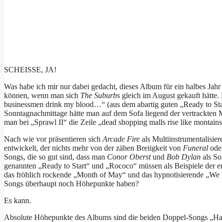
SCHEISSE, JA!
Was habe ich mir nur dabei gedacht, dieses Album für ein halbes Jahr
können, wenn man sich
The Suburbs
gleich im August gekauft hätte. 
businessmen drink my blood…“ (aus dem abartig guten „Ready to Star
Sonntagnachmittage hätte man auf dem Sofa liegend der vertrackten
man bei „Sprawl II“ die Zeile „dead shopping malls rise like montai
Nach wie vor präsentieren sich
Arcade Fire
als Multiinstrumentalisier
entwickelt, der nichts mehr von der zähen Breiigkeit von
Funeral
ode
Songs, die so gut sind, dass man
Conor Oberst
und
Bob Dylan
als So
genannten „Ready to Start“ und „Rococo“ müssen als Beispiele der en
das fröhlich rockende „Month of May“ und das hypnotisierende „We 
Songs überhaupt noch Höhepunkte haben?
Es kann.
Absolute Höhepunkte des Albums sind die beiden Doppel-Songs „Half L