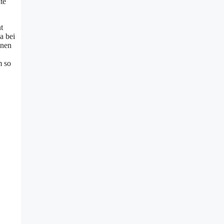
te
t
a bei
nnen
m so