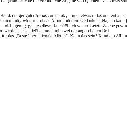
aut.de. (Man beachte die vorbildliche Angabe von Quellen. Mit sowas soll
 Band, einiger guter Songs zum Trotz, immer etwas ratlos und enttäusch
ker-Community wittern und das Album mit dem Gedanken „Na, ich kann j
 nicht genug, geht es dieses Jahr fröhlich weiter. Letzte Woche gewi
werden sie schließlich noch mit zwei der angesehenen Brit
 für das „Beste Internationale Album“. Kann das sein? Kann ein Albu