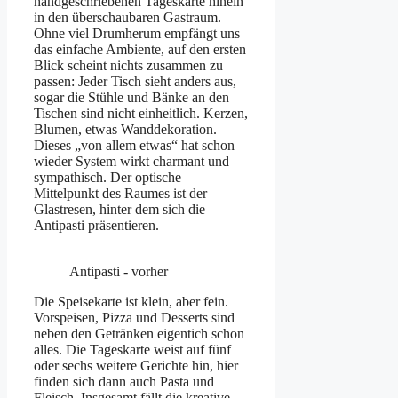
handgeschriebenen Tageskarte hinein
in den überschaubaren Gastraum.
Ohne viel Drumherum empfängt uns
das einfache Ambiente, auf den ersten
Blick scheint nichts zusammen zu
passen: Jeder Tisch sieht anders aus,
sogar die Stühle und Bänke an den
Tischen sind nicht einheitlich. Kerzen,
Blumen, etwas Wanddekoration.
Dieses „von allem etwas“ hat schon
wieder System wirkt charmant und
sympathisch. Der optische
Mittelpunkt des Raumes ist der
Glastresen, hinter dem sich die
Antipasti präsentieren.
Antipasti - vorher
Die Speisekarte ist klein, aber fein.
Vorspeisen, Pizza und Desserts sind
neben den Getränken eigentich schon
alles. Die Tageskarte weist auf fünf
oder sechs weitere Gerichte hin, hier
finden sich dann auch Pasta und
Fleisch. Insgesamt fällt die kreative