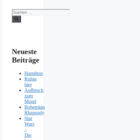
Suchen
nach:
Neueste
Beiträge
Hamilton
Ruhig
hier
Aufbruch
zum
Mond
Bohemian
Rhapsody
Star
Wars
–
Die