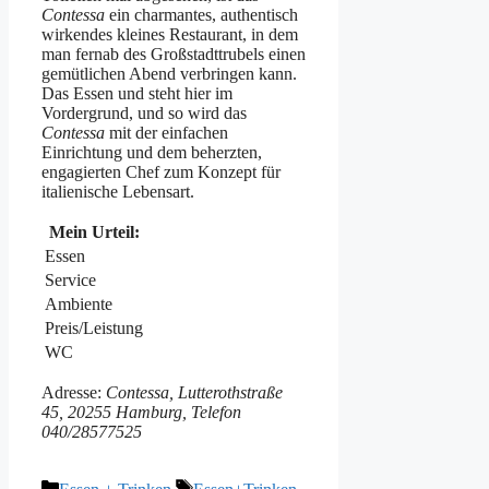
Contessa
ein charmantes, authentisch
wirkendes kleines Restaurant, in dem
man fernab des Großstadttrubels einen
gemütlichen Abend verbringen kann.
Das Essen und steht hier im
Vordergrund, und so wird das
Contessa
mit der einfachen
Einrichtung und dem beherzten,
engagierten Chef zum Konzept für
italienische Lebensart.
Mein Urteil:
Essen
Service
Ambiente
Preis/Leistung
WC
Adresse:
Contessa, Lutterothstraße
45, 20255 Hamburg, Telefon
040/28577525
Kategorien
Schlagwörter