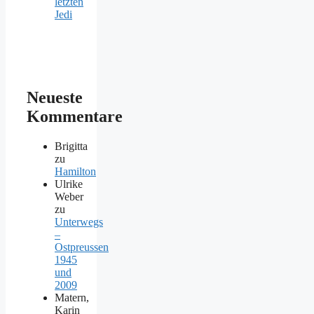
letzten
Jedi
Neueste
Kommentare
Brigitta
zu
Hamilton
Ulrike
Weber
zu
Unterwegs
–
Ostpreussen
1945
und
2009
Matern,
Karin