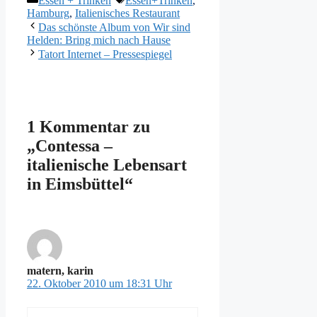
Essen + Trinken
Essen+Trinken
,
Hamburg
,
Italienisches Restaurant
Das schönste Album von Wir sind
Helden: Bring mich nach Hause
Tatort Internet – Pressespiegel
1 Kommentar zu
„Contessa –
italienische Lebensart
in Eimsbüttel“
matern, karin
22. Oktober 2010 um 18:31 Uhr