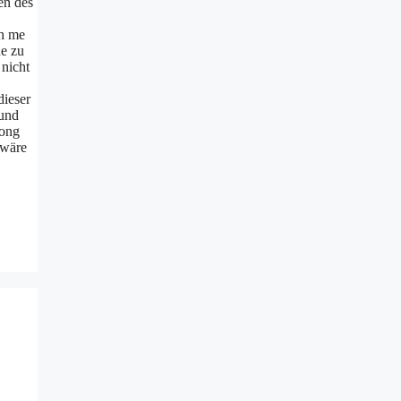
en des
ch me
de zu
 nicht
dieser
 und
Song
 wäre