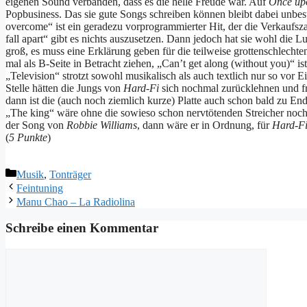
eigenen Sound verbanden, dass es die helle Freude war. Auf
Once upo
Popbusiness.
Das sie gute Songs schreiben können bleibt dabei unbestri
overcome“ ist ein geradezu vorprogrammierter Hit, der die Verkaufs
fall apart“ gibt es nichts auszusetzen. Dann jedoch hat sie wohl die
groß, es muss eine Erklärung geben für die teilweise grottenschlech
mal als B-Seite in Betracht ziehen, „Can’t get along (without you)“ 
„Television“ strotzt sowohl musikalisch als auch textlich nur so vor Ein
Stelle hätten die Jungs von
Hard-Fi
sich nochmal zurücklehnen und fr
dann ist die (auch noch ziemlich kurze) Platte auch schon bald zu End
„The king“ wäre ohne die sowieso schon nervtötenden Streicher noch
der Song von
Robbie Williams
, dann wäre er in Ordnung, für
Hard-F
(
5 Punkte
)
Kategorien
Musik
,
Tonträger
Feintuning
Manu Chao – La Radiolina
Schreibe einen Kommentar
Kommentar