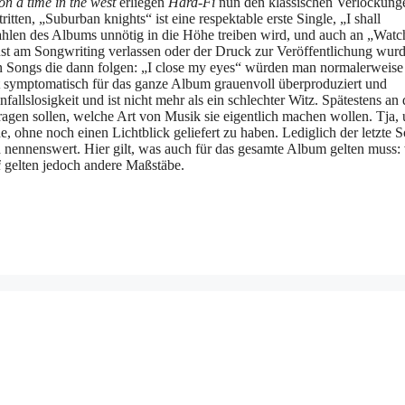
n a time in the west
erliegen
Hard-Fi
nun den klassischen Verlockung
tten, „Suburban knights“ ist eine respektable erste Single, „I shall
zahlen des Albums unnötig in die Höhe treiben wird, und auch an „Wat
 Lust am Songwriting verlassen oder der Druck zur Veröffentlichung wur
ten Songs die dann folgen: „I close my eyes“ würden man normalerweise
ist symptomatisch für das ganze Album grauenvoll überproduziert und
fallslosigkeit und ist nicht mehr als ein schlechter Witz. Spätestens an 
agen sollen, welche Art von Musik sie eigentlich machen wollen. Tja,
e, ohne noch einen Lichtblick geliefert zu haben. Lediglich der letzte 
 nennenswert. Hier gilt, was auch für das gesamte Album gelten muss:
i
gelten jedoch andere Maßstäbe.