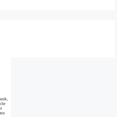
anik,
ache
er
ten