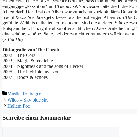
Alben etwa ein Song von solcher Brillanz, dass man ihnen den gro
eingängige „Pass it on“ und
The invisible invasion
hatte die Indie-Pop
fehlen darf. Der Rest der Alben war zumeist unspektakuläres Beiwerk
macht
Roots & echoes
jetzt besser als die bisherigen Alben von
The C
gefühlte Welthits enthalten, zum anderen sind die anderen Stücke zwa
Entspanntheit. Einzig die allzu offensichtlichen
Doors
-Anleihen in „Fi
eine schöne, schöne Platte, bei der es nicht verwundern würde, wenn
(
7 Punkte
)
Diskografie von The Coral:
2002 – The Coral
2003 – Magic & medicine
2004 – Nightfreak and the sons of Becker
2005 – The invisible invasion
2007 – Roots & echoes
Kategorien
Musik
,
Tonträger
Wilco – Sky blue sky
Hallam Foe
Schreibe einen Kommentar
Kommentar