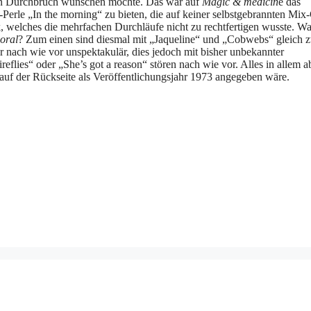
ßen Durchbruch wünschen möchte. Das war auf
Magic & medicin
e das
-Perle „In the morning“ zu bieten, die auf keiner selbstgebrannten Mi
, welches die mehrfachen Durchläufe nicht zu rechtfertigen wusste. W
oral
? Zum einen sind diesmal mit „Jaqueline“ und „Cobwebs“ gleich 
r nach wie vor unspektakulär, dies jedoch mit bisher unbekannter
reflies“ oder „She’s got a reason“ stören nach wie vor. Alles in allem a
 auf der Rückseite als Veröffentlichungsjahr 1973 angegeben wäre.