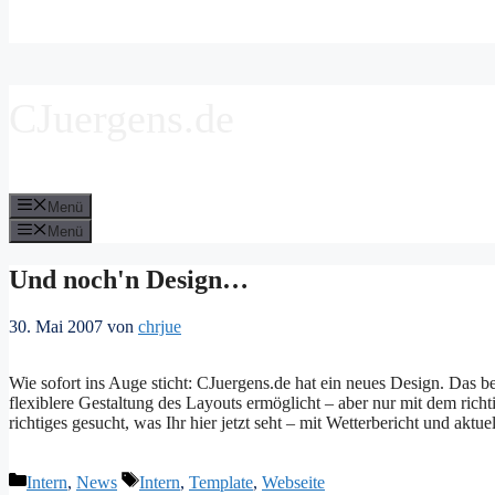
CJuergens.de
Menü
Menü
Und noch'n Design…
30. Mai 2007
von
chrjue
Wie sofort ins Auge sticht: CJuergens.de hat ein neues Design. Das 
flexiblere Gestaltung des Layouts ermöglicht – aber nur mit dem richt
richtiges gesucht, was Ihr hier jetzt seht – mit Wetterbericht und akt
Kategorien
Schlagwörter
Intern
,
News
Intern
,
Template
,
Webseite