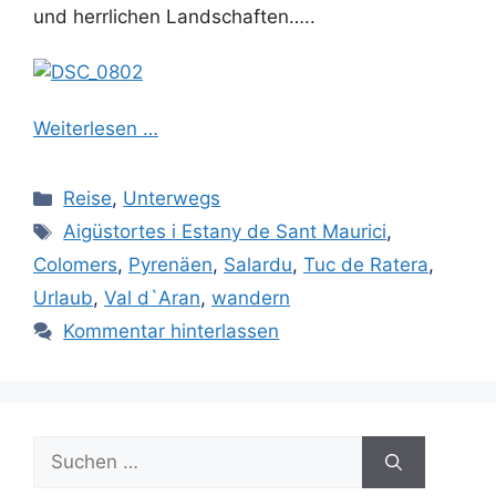
und herrlichen Landschaften…..
Weiterlesen …
Kategorien
Reise
,
Unterwegs
Schlagwörter
Aigüstortes i Estany de Sant Maurici
,
Colomers
,
Pyrenäen
,
Salardu
,
Tuc de Ratera
,
Urlaub
,
Val d`Aran
,
wandern
Kommentar hinterlassen
Suchen
nach: