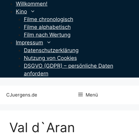
Zum
Willkommen!
Inhalt
Kino
springen
Filme chronologisch
Filme alphabetisch
Film nach Wertung
Impressum
Datenschutzerklärung
Nutzung von Cookies
DSGVO (GDPR) – persönliche Daten
anfordern
CJuergens.de
Menü
Val d`Aran