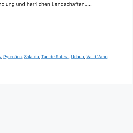
rholung und herrlichen Landschaften…..
s
,
Pyrenäen
,
Salardu
,
Tuc de Ratera
,
Urlaub
,
Val d`Aran
,