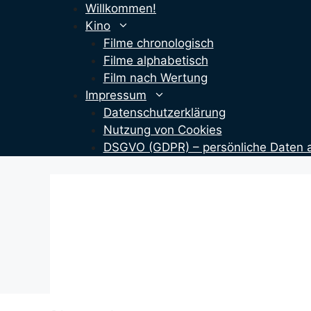
Zum
Willkommen!
Inhalt
Kino
springen
Filme chronologisch
Filme alphabetisch
Film nach Wertung
Impressum
Datenschutzerklärung
Nutzung von Cookies
DSGVO (GDPR) – persönliche Daten 