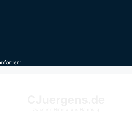
anfordern
CJuergens.de
zwischen Himmel und Hamburg