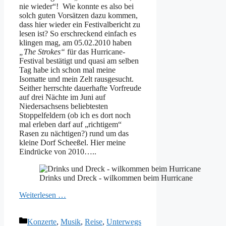
nie wieder“! Wie konnte es also bei
solch guten Vorsätzen dazu kommen,
dass hier wieder ein Festivalbericht zu
lesen ist? So erschreckend einfach es
klingen mag, am 05.02.2010 haben
„The Strokes“
für das Hurricane-
Festival bestätigt und quasi am selben
Tag habe ich schon mal meine
Isomatte und mein Zelt rausgesucht.
Seither herrschte dauerhafte Vorfreude
auf drei Nächte im Juni auf
Niedersachsens beliebtesten
Stoppelfeldern (ob ich es dort noch
mal erleben darf auf „richtigem“
Rasen zu nächtigen?) rund um das
kleine Dorf Scheeßel. Hier meine
Eindrücke von 2010…..
Drinks und Dreck - wilkommen beim Hurricane
Weiterlesen …
Kategorien
Konzerte
,
Musik
,
Reise
,
Unterwegs