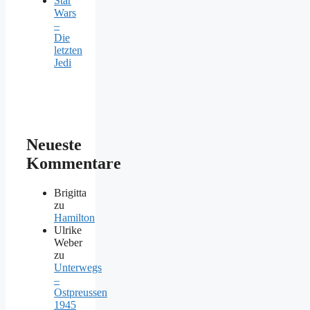
Star
Wars
–
Die
letzten
Jedi
Neueste
Kommentare
Brigitta
zu
Hamilton
Ulrike
Weber
zu
Unterwegs
–
Ostpreussen
1945