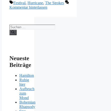
Schlagwörter
Festival
,
Hurricane
,
The Strokes
Kommentar hinterlassen
Suchen
nach:
Neueste
Beiträge
Hamilton
Ruhig
hier
Aufbruch
zum
Mond
Bohemian
Rhapsody